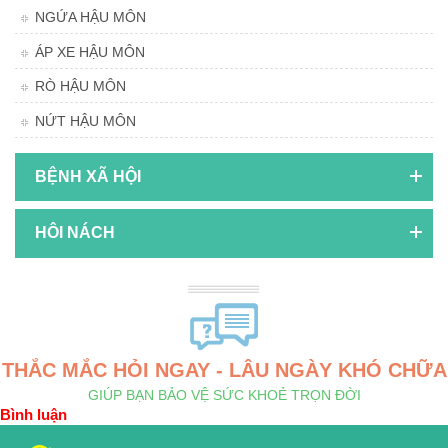
NGỨA HẬU MÔN
ÁP XE HẬU MÔN
RÒ HẬU MÔN
NỨT HẬU MÔN
BỆNH XÃ HỘI
HÔI NÁCH
THẮC MẮC HỎI NGAY - LÂU NGÀY KHÓ CHỮA
GIÚP BẠN BẢO VỆ SỨC KHOẺ TRỌN ĐỜI
Bình luận