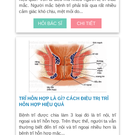
mắc. Người mắc bệnh trĩ phải trải qua rất nhiều
cảm giác khó chịu, mệt mỏi do...
HỎI BÁC SĨ
CHI TIẾT
TRĨ HỖN HỢP LÀ GÌ? CÁCH ĐIỀU TRỊ TRĨ
HỖN HỢP HIỆU QUẢ
Bệnh trĩ được chia làm 3 loại đó là trĩ nội, trĩ
ngoại và trĩ hỗn hợp. Trên thực thế, người ta vẫn
thường biết đến trĩ nội và trĩ ngoại nhiều hơn là
bệnh trĩ hỗn hợp mặc...