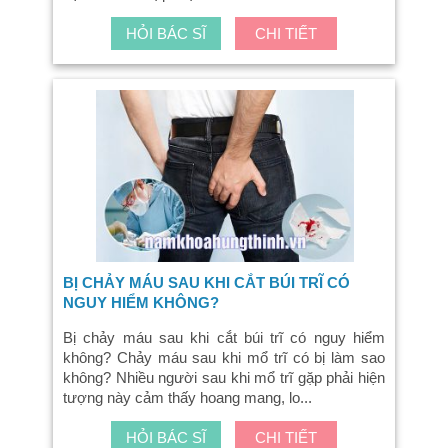
HỎI BÁC SĨ
CHI TIẾT
BỊ CHẢY MÁU SAU KHI CẮT BÚI TRĨ CÓ
NGUY HIỂM KHÔNG?
Bị chảy máu sau khi cắt búi trĩ có nguy hiểm
không? Chảy máu sau khi mổ trĩ có bị làm sao
không? Nhiều người sau khi mổ trĩ gặp phải hiện
tượng này cảm thấy hoang mang, lo...
HỎI BÁC SĨ
CHI TIẾT