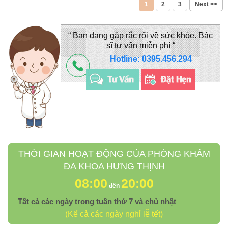
1
2
3
Next >>
“ Bạn đang gặp rắc rối về sức khỏe. Bác
sĩ tư vấn miễn phí “
Hotline: 0395.456.294
THỜI GIAN HOẠT ĐỘNG CỦA PHÒNG KHÁM
ĐA KHOA HƯNG THỊNH
08:00
20:00
đến
Tất cả các ngày trong tuần thứ 7 và chủ nhật
(Kể cả các ngày nghỉ lễ tết)