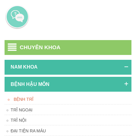
CHUYÊN KHOA
NAM KHOA
BỆNH HẬU MÔN
BỆNH TRĨ
TRĨ NGOẠI
TRĨ NỘI
ĐẠI TIỆN RA MÁU