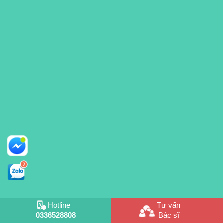
Hotline
Tư vấn
0336528808
Bác sĩ