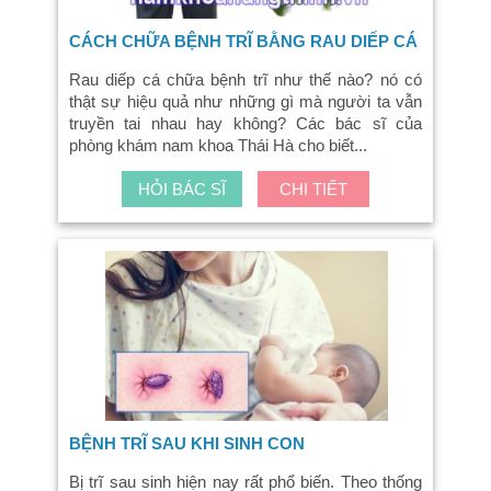
CÁCH CHỮA BỆNH TRĨ BẰNG RAU DIẾP CÁ
Rau diếp cá chữa bệnh trĩ như thế nào? nó có
thật sự hiệu quả như những gì mà người ta vẫn
truyền tai nhau hay không? Các bác sĩ của
phòng khám nam khoa Thái Hà cho biết...
HỎI BÁC SĨ
CHI TIẾT
BỆNH TRĨ SAU KHI SINH CON
Bị trĩ sau sinh hiện nay rất phổ biến. Theo thống