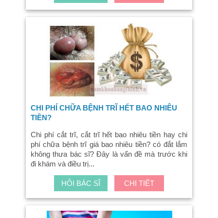
CHI PHÍ CHỮA BỆNH TRĨ HẾT BAO NHIÊU
TIỀN?
Chi phí cắt trĩ, cắt trĩ hết bao nhiêu tiền hay chi
phí chữa bệnh trĩ giá bao nhiêu tiền? có đắt lắm
không thưa bác sĩ? Đây là vấn đề mà trước khi
đi khám và điều trị...
HỎI BÁC SĨ
CHI TIẾT