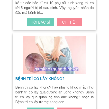
kê từ các bác sĩ cứ 10 phụ nữ sinh xong thì có
tới 5 người bị trĩ sau sinh. Vậy, nguyên nhân do
đâu mà bệnh trĩ...
HỎI BÁC SĨ
CHI TIẾT
BỆNH TRĨ CÓ LÂY KHÔNG?
Bệnh trĩ có lây không? hay những khúc mắc như
bệnh trĩ có lây qua đường ăn uống không? Bệnh
trĩ có lây qua quan hệ tình dục không? hoặc là
Bệnh trĩ có lây từ mẹ sang con...