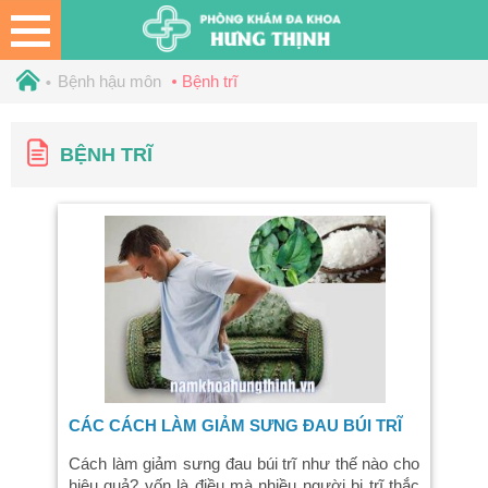
Bệnh hậu môn
Bệnh trĩ
BỆNH TRĨ
CÁC CÁCH LÀM GIẢM SƯNG ĐAU BÚI TRĨ
Cách làm giảm sưng đau búi trĩ như thế nào cho
hiệu quả? vốn là điều mà nhiều người bị trĩ thắc