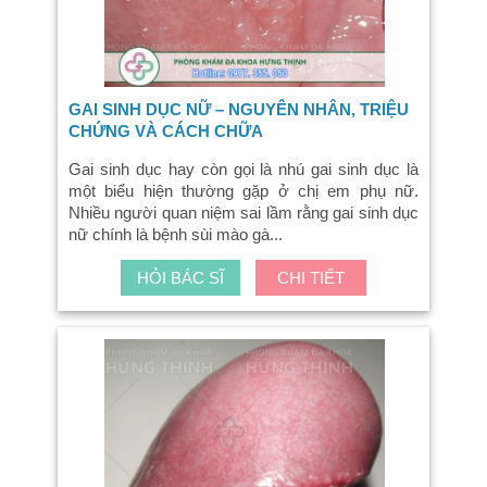
GAI SINH DỤC NỮ – NGUYÊN NHÂN, TRIỆU
CHỨNG VÀ CÁCH CHỮA
Gai sinh dục hay còn gọi là nhú gai sinh dục là
một biểu hiện thường gặp ở chị em phụ nữ.
Nhiều người quan niệm sai lầm rằng gai sinh dục
nữ chính là bệnh sùi mào gà...
HỎI BÁC SĨ
CHI TIẾT