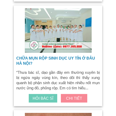
CHỮA MỤN RỘP SINH DỤC UY TÍN Ở ĐÂU
HÀ NỘI?
“Thưa bác sĩ, dạo gần đây em thường xuyên bị
bị ngứa ngáy vùng kín, theo dõi thì thấy xung
quanh bộ phận sinh dục xuất hiện nhiều nốt mụn
nước ửng đỏ, phỏng rộp. Em có tìm hiểu...
HỎI BÁC SĨ
CHI TIẾT