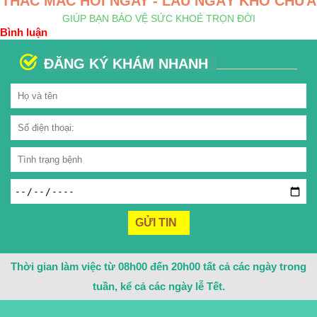
THẮC MẮC HỎI NGAY - LÂU NGÀY KHÓ CHỮA
GIÚP BẠN BẢO VỆ SỨC KHOẺ TRỌN ĐỜI
Bình luận
ĐĂNG KÝ KHÁM NHANH
Thời gian làm việc từ 08h00 đến 20h00 tất cả các ngày trong
tuần, kể cả các ngày lễ Tết.