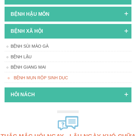
BỆNH HẬU MÔN
BỆNH XÃ HỘI
BỆNH SÙI MÀO GÀ
BỆNH LẬU
BỆNH GIANG MAI
BỆNH MỤN RỘP SINH DỤC
HÔI NÁCH