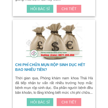
HỎI BÁC SĨ
CHI TIẾT
CHI PHÍ CHỮA MỤN RỘP SINH DỤC HẾT
BAO NHIÊU TIỀN?
Thời gian qua, Phòng khám nam khoa Thái Hà
đã tiếp nhận tư vấn rất nhiều trường hợp mắc
bệnh mụn rộp sinh dục. Đa phần người bệnh đều
băn khoăn, lo lắng không biết mức chi phí chữa...
HỎI BÁC SĨ
CHI TIẾT