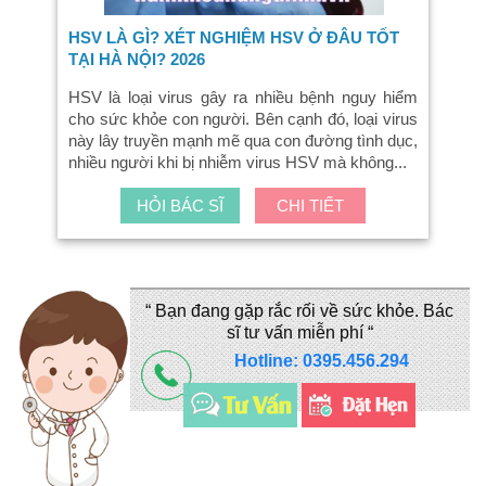
HSV LÀ GÌ? XÉT NGHIỆM HSV Ở ĐÂU TỐT
TẠI HÀ NỘI? 2026
HSV là loại virus gây ra nhiều bệnh nguy hiểm
cho sức khỏe con người. Bên cạnh đó, loại virus
này lây truyền mạnh mẽ qua con đường tình dục,
nhiều người khi bị nhiễm virus HSV mà không...
HỎI BÁC SĨ
CHI TIẾT
“ Bạn đang gặp rắc rối về sức khỏe. Bác
sĩ tư vấn miễn phí “
Hotline: 0395.456.294