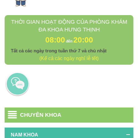
THỜI GIAN HOẠT ĐỘNG CỦA PHÒNG KHÁM
ĐA KHOA HƯNG THỊNH
08:00
20:00
đến
Tất cả các ngày trong tuần thứ 7 và chủ nhật
(Kể cả các ngày nghỉ lễ tết)
CHUYÊN KHOA
NAM KHOA