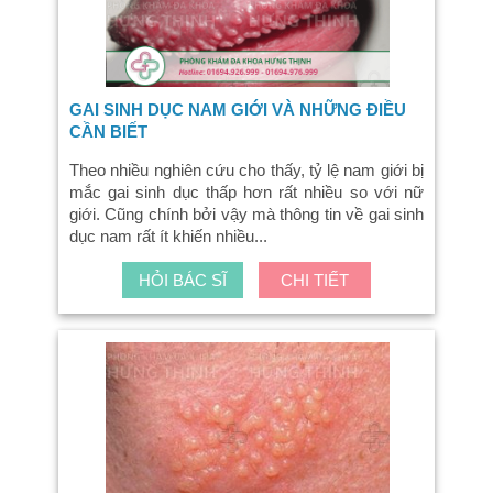
GAI SINH DỤC NAM GIỚI VÀ NHỮNG ĐIỀU
CẦN BIẾT
Theo nhiều nghiên cứu cho thấy, tỷ lệ nam giới bị
mắc gai sinh dục thấp hơn rất nhiều so với nữ
giới. Cũng chính bởi vậy mà thông tin về gai sinh
dục nam rất ít khiến nhiều...
HỎI BÁC SĨ
CHI TIẾT