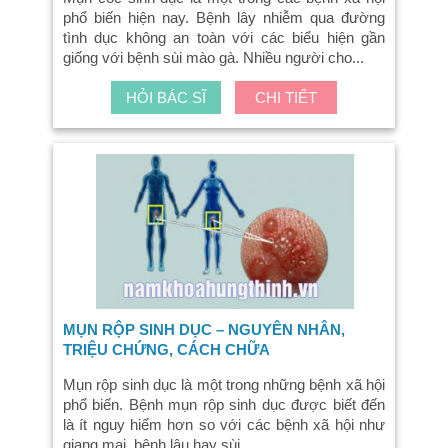
phổ biến hiện nay. Bệnh lây nhiễm qua đường
tình dục không an toàn với các biểu hiện gần
giống với bệnh sùi mào gà. Nhiều người cho...
HỎI BÁC SĨ
CHI TIẾT
MỤN RỘP SINH DỤC – NGUYÊN NHÂN,
TRIỆU CHỨNG, CÁCH CHỮA
Mụn rộp sinh dục là một trong những bệnh xã hội
phổ biến. Bệnh mụn rộp sinh dục được biết đến
là ít nguy hiểm hơn so với các bệnh xã hội như
giang mai, bệnh lậu hay sùi...