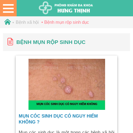
Bệnh xã hội
Bệnh mụn rộp sinh dục
BỆNH MỤN RỘP SINH DỤC
MỤN CÓC SINH DỤC CÓ NGUY HIỂM
KHÔNG ?
Mụn cóc sinh dục là một trong các bệnh xã hội