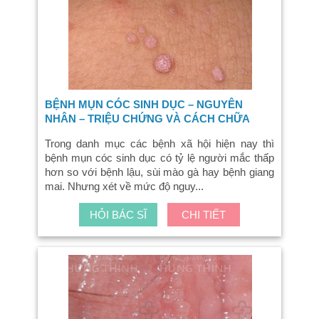
BỆNH MỤN CÓC SINH DỤC – NGUYÊN
NHÂN – TRIỆU CHỨNG VÀ CÁCH CHỮA
Trong danh mục các bệnh xã hội hiện nay thì
bệnh mụn cóc sinh dục có tỷ lệ người mắc thấp
hơn so với bệnh lậu, sùi mào gà hay bệnh giang
mai. Nhưng xét về mức độ nguy...
HỎI BÁC SĨ
CHI TIẾT