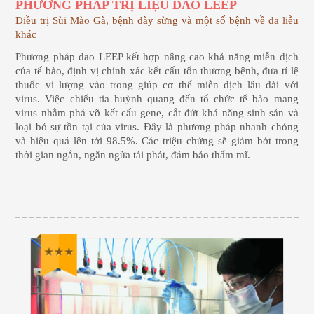
PHƯƠNG PHÁP TRỊ LIỆU DAO LEEP
Điều trị Sùi Mào Gà, bệnh dày sừng và một số bệnh về da liễu
khác
Phương pháp dao LEEP kết hợp nâng cao khả năng miễn dịch
của tế bào, định vị chính xác kết cấu tổn thương bệnh, đưa tỉ lệ
thuốc vi lượng vào trong giúp cơ thể miễn dịch lâu dài với
virus. Việc chiếu tia huỳnh quang đến tổ chức tế bào mang
virus nhằm phá vỡ kết cấu gene, cắt đứt khả năng sinh sản và
loại bỏ sự tồn tại của virus. Đây là phương pháp nhanh chóng
và hiệu quả lên tới 98.5%. Các triệu chứng sẽ giảm bớt trong
thời gian ngắn, ngăn ngừa tái phát, đảm bảo thẩm mĩ.