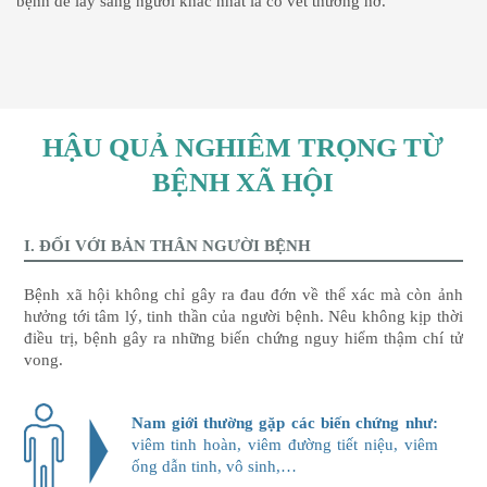
bệnh dễ lây sang người khác nhất là có vết thương hở.
HẬU QUẢ NGHIÊM TRỌNG TỪ
BỆNH XÃ HỘI
I. ĐỐI VỚI BẢN THÂN NGƯỜI BỆNH
Bệnh xã hội không chỉ gây ra đau đớn về thể xác mà còn ảnh
hưởng tới tâm lý, tinh thần của người bệnh. Nêu không kịp thời
điều trị, bệnh gây ra những biến chứng nguy hiểm thậm chí tử
vong.
Nam giới thường gặp các biến chứng như:
viêm tinh hoàn, viêm đường tiết niệu, viêm
ống dẫn tinh, vô sinh,…