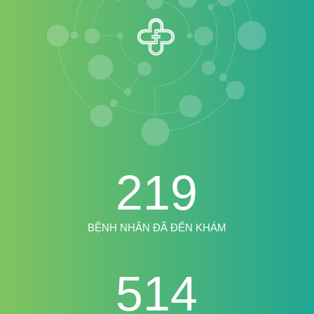
219
BỆNH NHÂN ĐÃ ĐẾN KHÁM
514