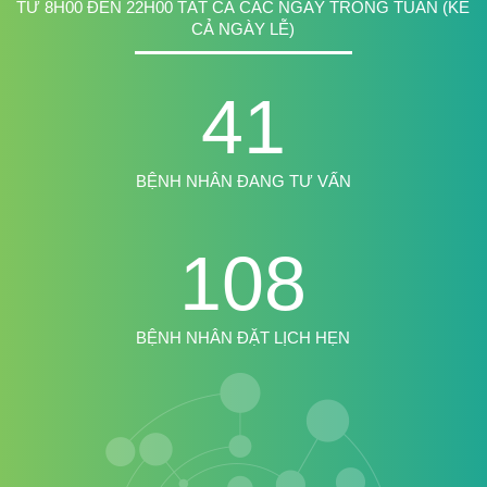
TỪ 8H00 ĐẾN 22H00 TẤT CẢ CÁC NGÀY TRONG TUẦN (KỂ
CẢ NGÀY LỄ)
41
BỆNH NHÂN ĐANG TƯ VẤN
108
BỆNH NHÂN ĐẶT LỊCH HẸN