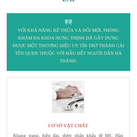
VỚI KHẢ NĂNG KẾ THỪA VÀ ĐỔI MỚI, PHÒNG
KHÁM ĐA KHOA HƯNG THỊNH ĐÃ GÂY DỰNG
ĐƯỢC MỘT THƯƠNG HIỆU UY TÍN TRỞ THÀNH CÁI
TÊN QUEN THUỘC VỚI HẦU HẾT NGƯỜI DÂN HÀ
THÀNH.
CƠ SỞ VẬT CHẤT
Khang trang, hiện đại, được nhập khẩu từ Mỹ, Hàn