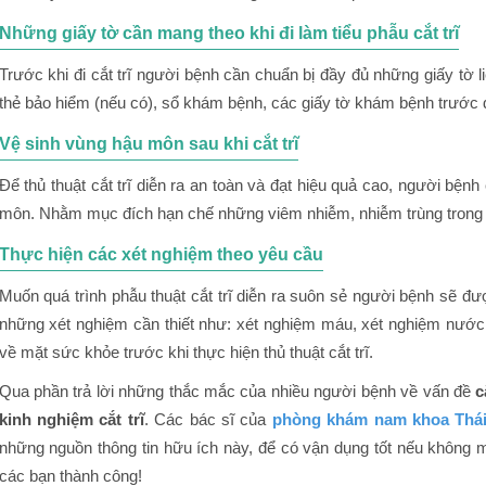
Những giấy tờ cần mang theo khi đi làm tiểu phẫu cắt trĩ
Trước khi đi cắt trĩ người bệnh cần chuẩn bị đầy đủ những giấy tờ
thẻ bảo hiểm (nếu có), sổ khám bệnh, các giấy tờ khám bệnh trước
Vệ sinh vùng hậu môn sau khi cắt trĩ
Để thủ thuật cắt trĩ diễn ra an toàn và đạt hiệu quả cao, người bện
môn. Nhằm mục đích hạn chế những viêm nhiễm, nhiễm trùng trong suố
Thực hiện các xét nghiệm theo yêu cầu
Muốn quá trình phẫu thuật cắt trĩ diễn ra suôn sẻ người bệnh sẽ 
những xét nghiệm cần thiết như: xét nghiệm máu, xét nghiệm nướ
về mặt sức khỏe trước khi thực hiện thủ thuật cắt trĩ.
Qua phần trả lời những thắc mắc của nhiều người bệnh về vấn đề
c
kinh nghiệm cắt trĩ
. Các bác sĩ của
phòng khám nam khoa Thá
những nguồn thông tin hữu ích này, để có vận dụng tốt nếu không ma
các bạn thành công!