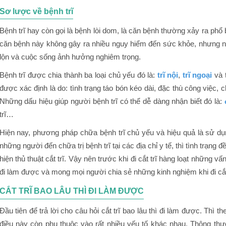
Sơ lược về bệnh trĩ
Sơ lược về bệnh trĩ
Cắt trĩ bao lâu thì đi làm được
Bệnh trĩ hay còn gọi là bệnh lòi dom, là căn bệnh thường xảy ra phổ b
Cắt trĩ bao lâu đi làm được phụ thuộc vào địa chỉ cắt trĩ
căn bệnh này không gây ra nhiều nguy hiểm đến sức khỏe, nhưng nó
Cắt trĩ bao lâu đi làm được phụ thuộc vào phương pháp cắt 
lộn và cuộc sống ảnh hưởng nghiêm trọng.
Khả năng hồi phục sau cắt trĩ
Bệnh trĩ được chia thành ba loại chủ yếu đó là:
trĩ nội
,
trĩ ngoại
và t
Review những kinh nghiệm đi cắt trĩ
được xác định là do: tình trạng táo bón kéo dài, đặc thù công việc,
Những dấu hiệu giúp người bệnh trĩ có thể dễ dàng nhận biết đó là:
Lựa chọn cơ sở y tế cắt trĩ uy tín
trĩ…
Về vấn đề chi phí cắt trĩ
Hiện nay, phương pháp chữa bệnh trĩ chủ yếu và hiệu quả là sử dụ
Về vấn đề ăn uống sau khi cắt trĩ
những người đến chữa trị bệnh trĩ tại các địa chỉ y tế, thì tình trạng
Những giấy tờ cần mang theo khi đi làm tiểu phẫu cắt trĩ
hiện thủ thuật cắt trĩ. Vậy nên trước khi đi cắt trĩ hàng loạt những vấ
đi làm được và mong mọi người chia sẻ những kinh nghiệm khi đi cắt 
Vệ sinh vùng hậu môn sau khi cắt trĩ
Thực hiện các xét nghiệm theo yêu cầu
CẮT TRĨ BAO LÂU THÌ ĐI LÀM ĐƯỢC
Đầu tiên để trả lời cho câu hỏi cắt trĩ bao lâu thì đi làm được. Thì 
điều này còn phụ thuộc vào rất nhiều yếu tố khác nhau. Thông t