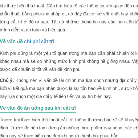
khi thực hiện thủ thuật. Cần tìm hiểu rõ các thông tin liên quan đến 
phẫu thuật bằng phương pháp gì, có đầy đủ cơ sở vật chất hay khôn
từng cắt trĩ ở đó ra sao. Tất cả những thông tin này các bạn cần là
mình diễn ra an toàn và hiệu quả.
Về vấn đề
chi phí cắt trĩ
Kinh phí cũng là một yếu tố quan trọng mà bạn cần phải chuẩn bị 
khác nhau mà sẽ có những mức kinh phí không hề giống nhau. Vậ
được để chuẩn bị tốt về vấn đề kinh phí.
Chú ý:
Không nên vì vấn đề tài chính mà lựa chọn những địa chỉ y t
Bởi vì kết quả mà bạn nhận được là sự tổn hao về kinh phí, sức kh
hãy lựa chọn một địa chỉ y tế tiên tiến và uy tín hiện nay.
Về vấn đề ăn uống sau khi cắt trĩ
Trước khi thực hiện thủ thuật cắt trĩ, thông thường bác sĩ sẽ khu
định. Trước đó nên tạm dừng ăn những thực phẩm cay nóng, các chấ
điều này sẽ thực hiện cho đến khi người bệnh hồi phục hẳn.