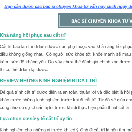
Bạn cần được các bác sĩ chuyên khoa tư vấn hãy click ngay để
Khả năng hồi phục sau cắt trĩ
Cắt trĩ bao lâu thì đi làm được còn phụ thuộc vào khả năng hồi phụ
điều không giống nhau. Có người sức khỏe tốt, khỏe mạnh sẽ mau
kém, sức đề kháng yếu. Do vậy chưa thể đánh giá chính xác được th
thì có thể đi làm lại được.
REVIEW NHỮNG KINH NGHIỆM ĐI CẮT TRĨ
Để quá trình cắt trĩ được diễn ra an toàn, thuận lợi và đặc biệt là 
khảo trước những kinh nghiệm trước khi đi cắt trĩ. Từ đó sẽ giúp ch
cũng như có sự chuẩn bị tốt trước khi đi thực hiện phẫu thuật cắt trĩ.
Lựa chọn cơ sở y tế cắt trĩ uy tín
Kinh nghiệm cho những ai trước khi có ý định đi cắt trĩ là nên tìm mộ