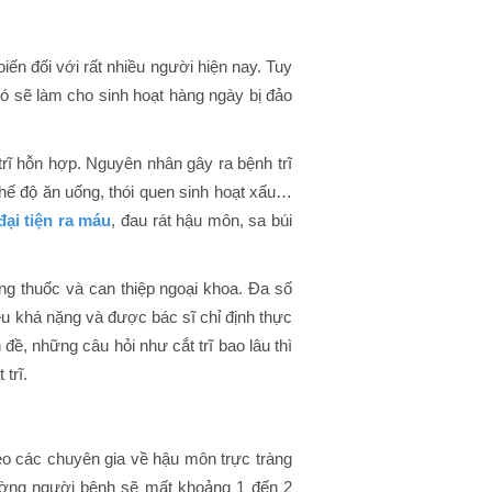
iến đối với rất nhiều người hiện nay. Tuy
 sẽ làm cho sinh hoạt hàng ngày bị đảo
trĩ
rĩ hỗn hợp. Nguyên nhân gây ra bệnh trĩ
 chế độ ăn uống, thói quen sinh hoạt xấu…
đại tiện ra máu
, đau rát hậu môn, sa búi
ng thuốc và can thiệp ngoại khoa. Đa số
 đều khá nặng và được bác sĩ chỉ định thực
n đề, những câu hỏi như cắt trĩ bao lâu thì
trĩ.
theo các chuyên gia về hậu môn trực tràng
hường người bệnh sẽ mất khoảng 1 đến 2