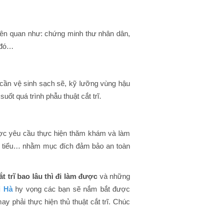
 liên quan như: chứng minh thư nhân dân,
 đó…
h cần vệ sinh sạch sẽ, kỹ lưỡng vùng hậu
t quá trình phẫu thuật cắt trĩ.
được yêu cầu thực hiện thăm khám và làm
c tiểu… nhằm mục đích đảm bảo an toàn
ắt trĩ bao lâu thì đi làm được
và những
i Hà
hy vọng các bạn sẽ nắm bắt được
y phải thực hiện thủ thuật cắt trĩ. Chúc