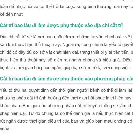
tuần để phục hồi và có thể trở lại cuộc sống bình thường, cái này c
kể đến như:
Cắt trĩ bao lâu đi làm được phụ thuộc vào địa chỉ cắt trĩ
Địa chỉ cắt trĩ sẽ là nơi bạn nhận được những tư vấn chính xác về 
sau khi thực hiện thủ thuật này. Ngoài ra, cũng chính là yếu tố quyế
chỉ đó có đầy đủ cơ sở vật chất hiện đại, trang thiết bị y tế tiên tiến,
thực hiện thủ thuật này sẽ diễn ra nhanh chóng và hiệu quả. Điề
bệnh và thời gian hồi phục ngắn, giúp bạn sớm trở lại với công việc.
Cắt trĩ bao lâu đi làm được phụ thuộc vào phương pháp cắt 
Yếu tố thứ hai quyết định đến thời gian người bệnh có thể đi làm lại
phương pháp cắt trĩ ảnh hưởng đến thời gian hồi phục là vì hiện na
khác nhau. Bao giờ các phương pháp cắt trĩ truyền thống sẽ làm ch
pháp hiện đại. Từ đó chúng ta có thể đánh giá là nếu thực hiện cắt 
rút ngắn được thời gian điều trị của bạn và giúp bạn mau chóng có
ngày.