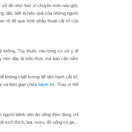
cơ sở đó như: bác sĩ chuyên môn nào giỏi,
g, đặc biệt là hiệu quả của những người
m rõ để quá trình phẫu thuật cắt trĩ của
kỹ lưỡng. Tùy thuộc vào từng cơ sở y tế
y nên đây là kiến thức mà bạn cần nắm
ế không chất lượng để tiến hành cắt trĩ.
ỏe và thời gian chữa
bệnh trĩ
. Thay vì thế
yên người bệnh nên ăn uống theo đúng chỉ
t kích thích, bia, rượu, đồ uống có ga…