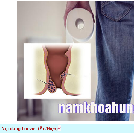
☟
Nội dung bài viết (Ẩn/Hiện)