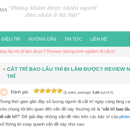
ĐIỀU TRỊ
HƯỚNG DẪN
TIN TỨC
LIÊN HỆ
ĩ bao lâu thì đi làm được? Review những kinh nghiệm đi cắt trĩ
CẮT TRĨ BAO LÂU THÌ ĐI LÀM ĐƯỢC? REVIEW 
TRĨ
Đánh giá:
(
1
votes, average:
5,00
out of 5)
Trong thời gian gần đây số lượng người đi cắt trĩ ngày càng tăng ca
cho chúng tôi liên quan đến vấn đề này thường sẽ là “
cắt trĩ bao l
đi cắt trĩ
?” Để giải đáp những vấn đề nêu trên các bác sĩ của
phòn
số thông tin xoay quanh vấn đề này như sau: