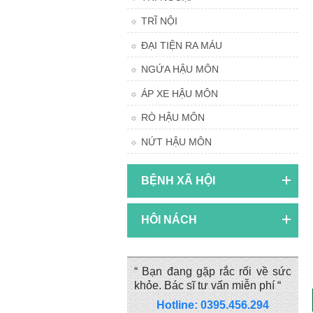
TRĨ NỘI
ĐẠI TIỆN RA MÁU
NGỨA HẬU MÔN
ÁP XE HẬU MÔN
RÒ HẬU MÔN
NỨT HẬU MÔN
BỆNH XÃ HỘI
HÔI NÁCH
“ Bạn đang gặp rắc rối về sức
khỏe. Bác sĩ tư vấn miễn phí “
Hotline: 0395.456.294