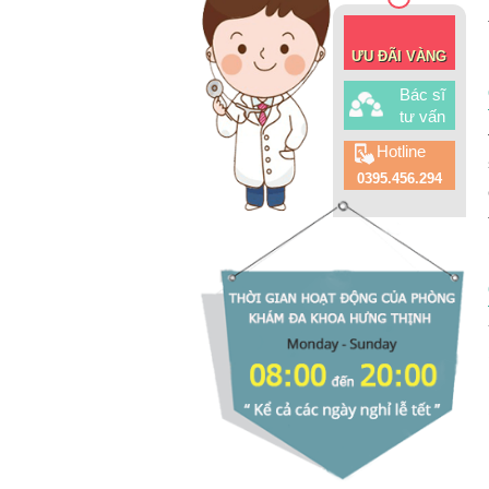
ƯU ĐÃI VÀNG
Bác sĩ
tư vấn
Hotline
0395.456.294