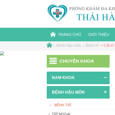
TRANG CHỦ
GIỚI THIỆU
Bệnh hậu môn
Bệnh trĩ
Cắt tr
CHUYÊN KHOA
NAM KHOA
BỆNH HẬU MÔN
BỆNH TRĨ
TRĨ NGOẠI