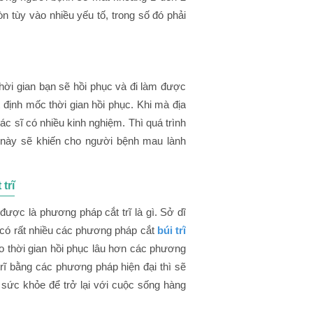
òn tùy vào nhiều yếu tố, trong số đó phải
thời gian bạn sẽ hồi phục và đi làm được
t định mốc thời gian hồi phục. Khi mà địa
 bác sĩ có nhiều kinh nghiệm. Thì quá trình
u này sẽ khiến cho người bệnh mau lành
trĩ
 được là phương pháp cắt trĩ là gì. Sở dĩ
y có rất nhiều các phương pháp cắt
búi trĩ
o thời gian hồi phục lâu hơn các phương
trĩ bằng các phương pháp hiện đại thì sẽ
 sức khỏe để trở lại với cuộc sống hàng