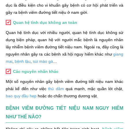
dục là điều kiện cho vi khuẩn gây bệnh có cơ hội phát triển và
gây ra bệnh viêm đường tiết niệu ở nam giới.
Quan hệ tình dục không an toàn
Quan hệ tình dục với nhiều người, quan hệ tình dục không sử
dụng biện pháp, quan hệ với người mắc bệnh là nguyên nhân
lây nhiễm bệnh viêm đường tiết niệu nam. Ngoài ra, đây cũng là
nguyên nhân gây ra các bệnh xã hội nguy hiểm khác như
giang
mai
,
bệnh lậu
,
sùi mào gà
…
Các nguyên nhân khác
Một số nguyên nhân gây bệnh viêm đường tiết niệu nam khác
phải kể đến như việc
thủ dâm
quá mạnh, mặc quần lót chật,
bao quy đầu hẹp
hoặc do chấn thương dương vật.
BỆNH VIÊM ĐƯỜNG TIẾT NIỆU NAM NGUY HIỂM
NHƯ THẾ NÀO?
Không chỉ gây ra những bất tiện trong sinh hoạt,
bệnh viêm