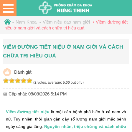
Nam Khoa
Viêm niệu đạo nam giới
Viêm đường tiết
niệu ở nam giới và cách chữa trị hiệu quả
VIÊM ĐƯỜNG TIẾT NIỆU Ở NAM GIỚI VÀ CÁCH
CHỮA TRỊ HIỆU QUẢ
Đánh giá:
(
2
votes, average:
5,00
out of 5)
📅 Cập nhật:
08/08/2026 5:14 PM
Viêm đường tiết niệu
là một căn bệnh phổ biến ở cả nam và
nữ. Tuy nhiên, thời gian gần đây số lượng nam giới mắc bệnh
ngày càng gia tăng.
Nguyên nhân, triệu chứng và cách chữa