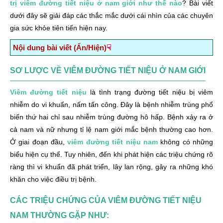
trị viêm đường tiết niệu ở nam giới như thế nào
? Bài viết
dưới đây sẽ giải đáp các thắc mắc dưới cái nhìn của các chuyên
gia sức khỏe tiên tiến hiện nay.
☟
Nội dung bài viết (Ẩn/Hiện)
Sơ lược về viêm đường tiết niệu ở nam giới
SƠ LƯỢC VỀ VIÊM ĐƯỜNG TIẾT NIỆU Ở NAM GIỚI
Các triệu chứng của viêm đường tiết niệu nam thường
gặp như:
Viêm đường tiết niệu
là tình trạng đường tiết niệu bị viêm
nhiễm do vi khuẩn, nấm tấn công. Đây là bệnh nhiễm trùng phổ
Nguyên nhân viêm đường tiết niệu nam giới
biến thứ hai chỉ sau nhiễm trùng đường hô hấp. Bệnh xảy ra ở
Bệnh viêm đường tiết niệu nam nguy hiểm như thế
cả nam và nữ nhưng tỉ lệ nam giới mắc bệnh thường cao hơn.
nào?
Ở giai đoạn đầu,
viêm đường tiết niệu nam
không có những
Cách chữa viêm đường tiết niệu nam hiệu quả
biểu hiện cụ thể. Tuy nhiên, đến khi phát hiện các triệu chứng rõ
ràng thì vi khuẩn đã phát triển, lây lan rộng, gây ra những khó
1. Chữa viêm đường tiết niệu nam bằng thuốc kháng
khăn cho việc điều trị bệnh.
sinh
CÁC TRIỆU CHỨNG CỦA VIÊM ĐƯỜNG TIẾT NIỆU
2. Điều trị bệnh viêm đường tiết niệu nam bằng cách
can thiệp ngoại khoa
NAM THƯỜNG GẶP NHƯ: