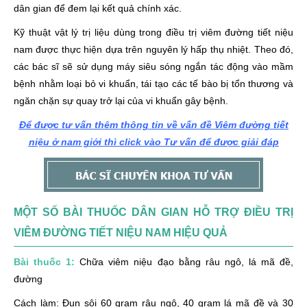
dân gian để đem lại kết quả chính xác.
Kỹ thuật vật lý trị liệu dùng trong điều trị viêm đường tiết niệu
nam được thực hiện dựa trên nguyên lý hấp thụ nhiệt. Theo đó,
các bác sĩ sẽ sử dụng máy siêu sóng ngắn tác động vào mầm
bệnh nhằm loại bỏ vi khuẩn, tái tạo các tế bào bị tổn thương và
ngăn chặn sự quay trở lại của vi khuẩn gây bệnh.
Để được tư vấn thêm thông tin về vấn đề Viêm đường tiết
niệu ở nam giới thì click vào Tư vấn để được giải đáp
MỘT SỐ BÀI THUỐC DÂN GIAN HỖ TRỢ ĐIỀU TRỊ
VIÊM ĐƯỜNG TIẾT NIỆU NAM HIỆU QUẢ
Bài thuốc 1:
Chữa viêm niệu đạo bằng râu ngô, lá mã đề,
đường
Cách làm: Đun sôi 60 gram râu ngô, 40 gram lá mã đề và 30