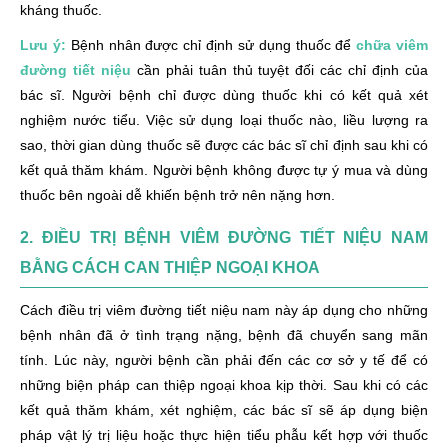
kháng thuốc.
Lưu ý:
Bệnh nhân được chỉ định sử dụng thuốc để
chữa viêm
đường tiết niệu
cần phải tuân thủ tuyệt đối các chỉ định của
bác sĩ. Người bệnh chỉ được dùng thuốc khi có kết quả xét
nghiệm nước tiểu. Việc sử dụng loại thuốc nào, liều lượng ra
sao, thời gian dùng thuốc sẽ được các bác sĩ chỉ định sau khi có
kết quả thăm khám. Người bệnh không được tự ý mua và dùng
thuốc bên ngoài dễ khiến bệnh trở nên nặng hơn.
2. ĐIỀU TRỊ BỆNH VIÊM ĐƯỜNG TIẾT NIỆU NAM
BẰNG CÁCH CAN THIỆP NGOẠI KHOA
Cách điều trị viêm đường tiết niệu nam này áp dụng cho những
bệnh nhân đã ở tình trạng nặng, bệnh đã chuyển sang mãn
tính. Lúc này, người bệnh cần phải đến các cơ sở y tế để có
những biện pháp can thiệp ngoại khoa kịp thời. Sau khi có các
kết quả thăm khám, xét nghiệm, các bác sĩ sẽ áp dụng biện
pháp vật lý trị liệu hoặc thực hiện tiểu phẫu kết hợp với thuốc