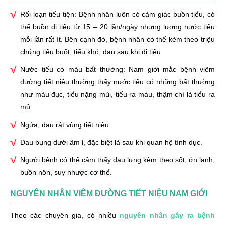
Một số bài thuốc dân gian hỗ trợ điều trị viêm đường
Rối loạn tiểu tiện: Bệnh nhân luôn có cảm giác buồn tiểu, có
tiết niệu nam hiệu quả
thể buồn đi tiểu từ 15 – 20 lần/ngày nhưng lượng nước tiểu
Cách phòng ngừa viêm đường tiết niệu nam giới hiệu
mỗi lần rất ít. Bên cạnh đó, bệnh nhân có thể kèm theo triệu
quả
chứng tiểu buốt, tiểu khó, đau sau khi đi tiểu.
Điều trị viêm đường tiết niệu hiệu quả an toàn tại Phòng
Nước tiểu có màu bất thường: Nam giới mắc bệnh viêm
khám đa khoa Thái Hà
đường tiết niệu thường thấy nước tiểu có những bất thường
như màu đục, tiểu nặng mùi, tiểu ra máu, thậm chí là tiểu ra
Chữa viêm đường tiết niệu bằng thuốc Tây y
mủ.
Điều trị viêm đường tiết niệu hiệu quả bằng liệu pháp
Ngứa, đau rát vùng tiết niệu.
CRS
Đau bụng dưới âm ỉ, đặc biệt là sau khi quan hệ tình dục.
Người bệnh có thể cảm thấy đau lưng kèm theo sốt, ớn lạnh,
buồn nôn, suy nhược cơ thể.
NGUYÊN NHÂN VIÊM ĐƯỜNG TIẾT NIỆU NAM GIỚI
Theo các chuyên gia, có nhiều
nguyên nhân gây ra bệnh