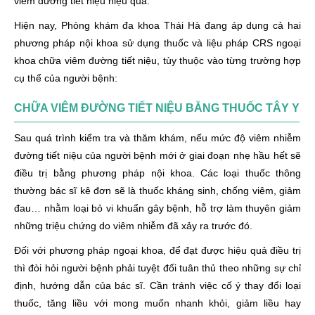
viêm đường tiết niệu hiệu quả.
Hiện nay, Phòng khám đa khoa Thái Hà đang áp dụng cả hai
phương pháp nội khoa sử dụng thuốc và liệu pháp CRS ngoại
khoa chữa viêm đường tiết niệu, tùy thuộc vào từng trường hợp
cụ thể của người bệnh:
CHỮA VIÊM ĐƯỜNG TIẾT NIỆU BẰNG THUỐC TÂY Y
Sau quá trình kiểm tra và thăm khám, nếu mức độ viêm nhiễm
đường tiết niệu của người bệnh mới ở giai đoạn nhẹ hầu hết sẽ
điều trị bằng phương pháp nội khoa. Các loại thuốc thông
thường bác sĩ kê đơn sẽ là thuốc kháng sinh, chống viêm, giảm
đau… nhằm loại bỏ vi khuẩn gây bệnh, hỗ trợ làm thuyên giảm
những triệu chứng do viêm nhiễm đã xảy ra trước đó.
Đối với phương pháp ngoại khoa, để đạt được hiệu quả điều trị
thì đòi hỏi người bệnh phải tuyệt đối tuân thủ theo những sự chỉ
định, hướng dẫn của bác sĩ. Cần tránh việc cố ý thay đổi loại
thuốc, tăng liều với mong muốn nhanh khỏi, giảm liều hay