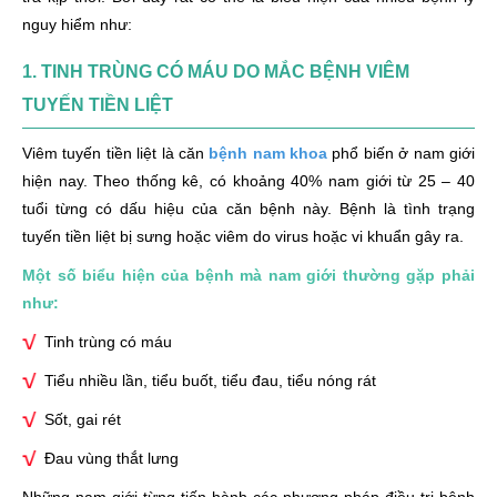
Tăng nguy cơ mắc các bệnh lý nguy hiểm
nguy hiểm như:
Những lưu ý khi điều trị tình trạng tinh trùng có máu hiệu
1. TINH TRÙNG CÓ MÁU DO MẮC BỆNH VIÊM
quả
TUYẾN TIỀN LIỆT
Viêm tuyến tiền liệt là căn
bệnh nam khoa
phổ biến ở nam giới
hiện nay. Theo thống kê, có khoảng 40% nam giới từ 25 – 40
tuổi từng có dấu hiệu của căn bệnh này. Bệnh là tình trạng
tuyến tiền liệt bị sưng hoặc viêm do virus hoặc vi khuẩn gây ra.
Một số biểu hiện của bệnh mà nam giới thường gặp phải
như:
Tinh trùng có máu
Tiểu nhiều lần, tiểu buốt, tiểu đau, tiểu nóng rát
Sốt, gai rét
Đau vùng thắt lưng