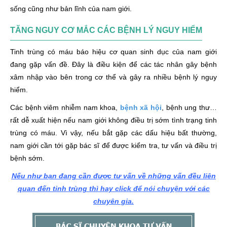
sống cũng như bản lĩnh của nam giới.
TĂNG NGUY CƠ MẮC CÁC BỆNH LÝ NGUY HIỂM
Tinh trùng có máu báo hiệu cơ quan sinh dục của nam giới
đang gặp vấn đề. Đây là điều kiện để các tác nhân gây bệnh
xâm nhập vào bên trong cơ thể và gây ra nhiều bệnh lý nguy
hiểm.
Các bệnh viêm nhiễm nam khoa,
bệnh xã hội
, bệnh ung thư…
rất dễ xuất hiện nếu nam giới không điều trị sớm tình trạng tinh
trùng có máu. Vì vậy, nếu bắt gặp các dấu hiệu bất thường,
nam giới cần tới gặp bác sĩ để được kiểm tra, tư vấn và điều trị
bệnh sớm.
Nếu như bạn đang cần được tư vấn về những vấn đều liên
quan đến tinh trùng thì hay click để nói chuyện với các
chuyên gia.