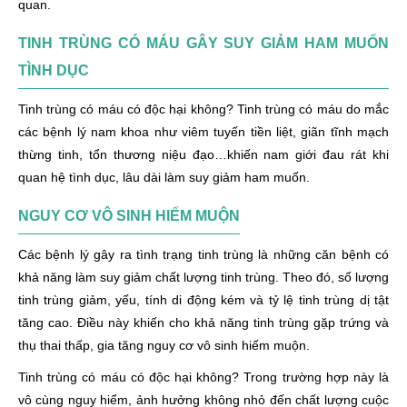
quan.
TINH TRÙNG CÓ MÁU GÂY SUY GIẢM HAM MUỐN
TÌNH DỤC
Tinh trùng có máu có độc hại không? Tinh trùng có máu do mắc
các bệnh lý nam khoa như viêm tuyến tiền liệt, giãn tĩnh mạch
thừng tinh, tổn thương niệu đạo…khiến nam giới đau rát khi
quan hệ tình dục, lâu dài làm suy giảm ham muốn.
NGUY CƠ VÔ SINH HIẾM MUỘN
Các bệnh lý gây ra tình trạng tinh trùng là những căn bệnh có
khả năng làm suy giảm chất lượng tinh trùng. Theo đó, số lượng
tinh trùng giảm, yếu, tính di động kém và tỷ lệ tinh trùng dị tật
tăng cao. Điều này khiến cho khả năng tinh trùng gặp trứng và
thụ thai thấp, gia tăng nguy cơ vô sinh hiếm muộn.
Tinh trùng có máu có độc hại không? Trong trường hợp này là
vô cùng nguy hiểm, ảnh hưởng không nhỏ đến chất lượng cuộc