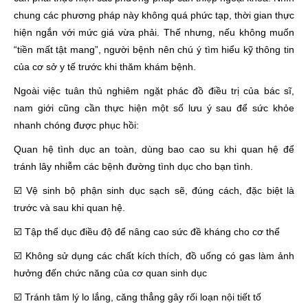
chung các phương pháp này không quá phức tạp, thời gian thực
hiện ngắn với mức giá vừa phải. Thế nhưng, nếu không muốn
“tiền mất tật mang”, người bệnh nên chú ý tìm hiểu kỹ thông tin
của cơ sở y tế trước khi thăm khám bệnh.
Ngoài việc tuân thủ nghiêm ngặt phác đồ điều trị của bác sĩ,
nam giới cũng cần thực hiện một số lưu ý sau để sức khỏe
nhanh chóng được phục hồi:
Quan hệ tình dục an toàn, dùng bao cao su khi quan hệ để
tránh lây nhiễm các bệnh đường tình dục cho bạn tình.
☑️ Vệ sinh bộ phận sinh dục sạch sẽ, đúng cách, đặc biệt là
trước và sau khi quan hệ.
☑️ Tập thể dục điều độ để nâng cao sức đề kháng cho cơ thể
☑️ Không sử dụng các chất kích thích, đồ uống có gas làm ảnh
hưởng đến chức năng của cơ quan sinh dục
☑️ Tránh tâm lý lo lắng, căng thẳng gây rối loạn nội tiết tố