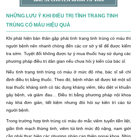
NHỮNG LƯU Ý KHI ĐIỀU TRỊ TÌNH TRẠNG TINH
TRÙNG CÓ MÁU HIỆU QUẢ
Khi phát hiện bản thân gặp phải tình trạng tinh trùng có máu thì
người bệnh nên nhanh chóng đến các cơ sở y tế để được kiểm
tra sớm. Tuyệt đối không được tự ý mua thuốc hay sử dụng các
phương pháp điều trị dân gian nếu chưa hỏi ý kiến của bác sĩ.
Nếu tình trạng tinh trùng có máu ở mức độ nhẹ, bác sĩ sẽ chỉ
định điều trị bằng thuốc. Theo đó, bệnh nhân sẽ được kê một số
loại thuốc kháng sinh có tác dụng kháng viêm, tiêu diệt vi khuẩn
gây bệnh, và giảm đau… Điều trị bằng phương pháp nội khoa
này khá đơn giản, tiết kiệm nhưng đòi hỏi sự kiên trì cáo từ
người bệnh.
Trong trường hợp tinh trùng có máu do mắc viêm tuyến tiền liệt,
giãn tĩnh mạch thừng tinh, viêm túi tinh mức độ nặng, nam giới
cần phải thực hiện các phương pháp can thiệp ngoại khoa. Nhìn