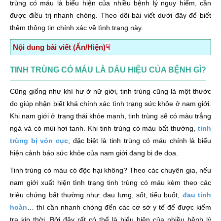
trùng có máu là biểu hiện của nhiều bệnh lý nguy hiểm, cần
được điều trị nhanh chóng. Theo dõi bài viết dưới đây để biết
thêm thông tin chính xác về tình trạng này.
☟
Nội dung bài viết (Ẩn/Hiện)
Tinh trùng có máu là dấu hiệu của bệnh gì?
TINH TRÙNG CÓ MÁU LÀ DẤU HIỆU CỦA BỆNH GÌ?
1. Tinh trùng có máu do mắc bệnh viêm tuyến tiền liệt
Cũng giống như khí hư ở nữ giới, tinh trùng cũng là một thước
2. Tinh trùng có máu – Bệnh giãn mạch thừng tinh
đo giúp nhận biết khá chính xác tình trạng sức khỏe ở nam giới.
3. Tinh trùng có máu do tắc túi tinh và ống dẫn tinh
Khi nam giới ở trạng thái khỏe mạnh, tinh trùng sẽ có màu trắng
4. Tổn thương vùng niệu đạo khiến tinh trùng có máu
ngà và có mùi hơi tanh. Khi tinh trùng có màu bất thường,
tinh
trùng bị vón cục
, đặc biệt là tinh trùng có máu chính là biểu
5. Bệnh ung thư khiến tinh trùng có máu
hiện cảnh báo sức khỏe của nam giới đang bị đe dọa.
Tình trạng tinh trùng có máu có độc hại không?
Tinh trùng có máu có độc hại không? Theo các chuyên gia, nếu
Ảnh hưởng xấu đến tâm lý nam giới
nam giới xuất hiện tình trạng tinh trùng có máu kèm theo các
triệu chứng bất thường như: đau lưng, sốt, tiểu buốt,
đau tinh
Tinh trùng có máu gây suy giảm ham muốn tình dục
hoàn
… thì cần nhanh chóng đến các cơ sở y tế để được kiểm
Nguy cơ vô sinh hiếm muộn
tra kịp thời. Bởi đây rất có thể là biểu hiện của nhiều bệnh lý