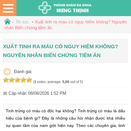
Tin tức
Xuất tinh ra máu có nguy hiểm không? Nguyên
nhân Biến chứng tiềm ẩn
XUẤT TINH RA MÁU CÓ NGUY HIỂM KHÔNG?
NGUYÊN NHÂN BIẾN CHỨNG TIỀM ẨN
Đánh giá:
(
1
votes, average:
5,00
out of 5)
📅 Cập nhật:
08/08/2026 1:52 PM
Tinh trùng có máu có độc hại không? Tinh trùng có máu là dấu
hiệu của bệnh gì? Đây là những câu hỏi nhận được khá nhiều
sự quan tâm của nam giới hiện nay. Theo các chuyên gia, tinh