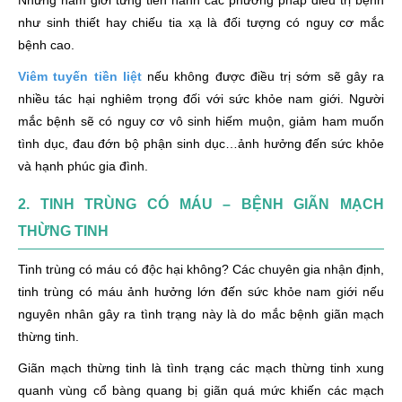
Những nam giới từng tiến hành các phương pháp điều trị bệnh
như sinh thiết hay chiếu tia xạ là đối tượng có nguy cơ mắc
bệnh cao.
Viêm tuyến tiền liệt
nếu không được điều trị sớm sẽ gây ra
nhiều tác hại nghiêm trọng đối với sức khỏe nam giới. Người
mắc bệnh sẽ có nguy cơ vô sinh hiếm muộn, giảm ham muốn
tình dục, đau đớn bộ phận sinh dục…ảnh hưởng đến sức khỏe
và hạnh phúc gia đình.
2. TINH TRÙNG CÓ MÁU – BỆNH GIÃN MẠCH
THỪNG TINH
Tinh trùng có máu có độc hại không? Các chuyên gia nhận định,
tinh trùng có máu ảnh hưởng lớn đến sức khỏe nam giới nếu
nguyên nhân gây ra tình trạng này là do mắc bệnh giãn mạch
thừng tinh.
Giãn mạch thừng tinh là tình trạng các mạch thừng tinh xung
quanh vùng cổ bàng quang bị giãn quá mức khiến các mạch