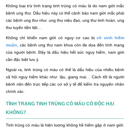
Không loại trừ tình trạng tinh trùng có máu là do nam giới mắc
bệnh ung thư. Dấu hiệu này có thể cảnh báo nam giới mắc phải
các bệnh ung thư như: ung thư niệu đạo, ung thư tinh hoàn, ung
thư tuyến tiền liệt…
Không chỉ khiến nam giới có nguy cơ cao bị
vô sinh hiếm
muộn
, các bệnh ung thư nam khoa còn đe dọa đến tính mạng
của người bệnh. Đây là dấu hiệu hết sức nguy hiểm, nam giới
cần đặc biệt lưu ý.
Ngoài ra, tinh trùng có máu có thể là dấu hiệu của nhiều bệnh
xã hội nguy hiểm khác như: lậu, giang mai… Cách tốt là người
bệnh nên đến trực tiếp các cơ sở y tế để kiểm tra nguyên nhân
chính xác.
TÌNH TRẠNG TINH TRÙNG CÓ MÁU CÓ ĐỘC HẠI
KHÔNG?
Tinh trùng có máu là hiện tượng không hề hiếm gặp ở nam giới.