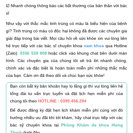
☑️ Nhanh chóng thông báo các bất thường của bản thân với bác
sĩ
Như vậy với thắc mắc tinh trùng có máu là biểu hiện của bệnh
gì? Tinh trùng có máu có độc hại không đã được các chuyên gia
giải đáp trong bài viết. Mọi câu hỏi về sức khỏe xin vui lòng liên
hệ trực tiếp với các bác sĩ chuyên khoa
nam khoa
qua Hotline
(Zalo):
0336 528 808
hoặc click vào khung chat bên dưới màn
hình. Các chuyên gia của chúng tôi sẽ trả lời nhanh chóng,
chính xác và đặc biệt là hoàn toàn miễn phí những thắc mắc
của bạn. Cảm ơn đã theo dõi và chúc bạn sức khỏe!
Bạn còn bất kỳ băn khoăn hay lo lắng gì thì vui lòng liên hệ
tổng đài tư vấn trực tuyến và đặt lịch hẹn miễn phí của
chúng tôi theo
HOTLINE : 0395.456.294
Để được đăng ký đặt hẹn lịch khám miễn phí cùng với đó
hưởng nhiều ưu đãi khi tới khám, hãy chat trực tiếp với các
bác sỹ chuyên khoa tại
Phòng Khám đa khoa Hưng
Thịnh
dưới đây.