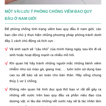
MỘT VÀI LƯU Ý PHÒNG CHỐNG VIÊM BAO QUY
ĐẦU Ở NAM GIỚI
Để phòng chống tình trạng viêm bao quy đầu ở nam giới, các
bạn cần chú ý thực hiện những phương pháp phòng tránh dưới
đây 1 cách chủ động và tích cực :
Vệ sinh sạch sẽ “cậu nhỏ” của mình hàng ngày sau khi đi vệ
sinh hoặc hoạt động mạnh ra nhiều mồ hôi.
Khi quan hệ hãy tránh những người mắc những bệnh viêm
nhiễm như sùi mào gà, giang mai, … luôn luôn sử dụng bao
cao su để bảo vệ an toàn cho bản thân. Hãy sống chung
thủy 1 vợ 1 chồng.
Không nên quan hệ tình dục quá thô bạo vì rất dễ gây ra
những vết xước trên bao quy đầu và phần niệu đạo của
dương vật, vì lâu dài những vết xước này sẽ là tác nhân làm