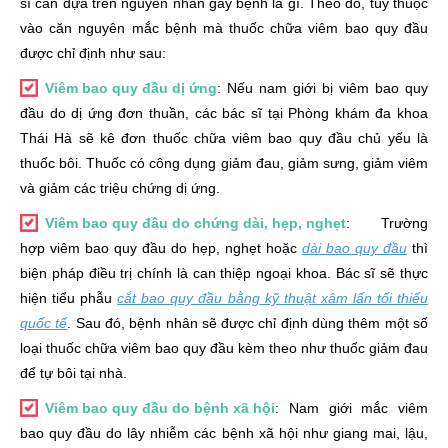
sĩ cần dựa trên nguyên nhân gây bệnh là gì. Theo đó, tùy thuộc
vào căn nguyên mắc bệnh mà thuốc chữa viêm bao quy đầu
được chỉ định như sau:
Viêm bao quy đầu dị ứng
: Nếu nam giới bị viêm bao quy
đầu do dị ứng đơn thuần, các bác sĩ tại Phòng khám đa khoa
Thái Hà sẽ kê đơn thuốc chữa viêm bao quy đầu chủ yếu là
thuốc bôi. Thuốc có công dụng giảm đau, giảm sưng, giảm viêm
và giảm các triệu chứng dị ứng.
Viêm bao quy đầu do chứng dài, hẹp, nghẹt
: Trường
hợp viêm bao quy đầu do hẹp, nghẹt hoặc
dài bao quy đầu
thì
biện pháp điều trị chính là can thiệp ngoại khoa. Bác sĩ sẽ thực
hiện tiểu phẫu
cắt bao quy đầu bằng kỹ thuật xâm lấn tối thiểu
quốc tế
. Sau đó, bệnh nhân sẽ được chỉ định dùng thêm một số
loại thuốc chữa viêm bao quy đầu kèm theo như thuốc giảm đau
để tự bôi tại nhà.
Viêm bao quy đầu do bệnh xã hội
: Nam giới mắc viêm
bao quy đầu do lây nhiễm các bệnh xã hội như giang mai, lậu,