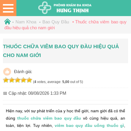
Nam Khoa
Bao Quy Đầu
Thuốc chữa viêm bao quy
đầu hiệu quả cho nam giới
THUỐC CHỮA VIÊM BAO QUY ĐẦU HIỆU QUẢ
CHO NAM GIỚI
Đánh giá:
(
4
votes, average:
5,00
out of 5)
📅 Cập nhật:
08/08/2026 1:33 PM
Hiện nay, với sự phát triển của y học thế giới, nam giới đã có thể
dùng
thuốc chữa viêm bao quy đầu
vô cùng hiệu quả, an
toàn, tiện lợi. Tuy nhiên,
viêm bao quy đầu uống thuốc gì
,