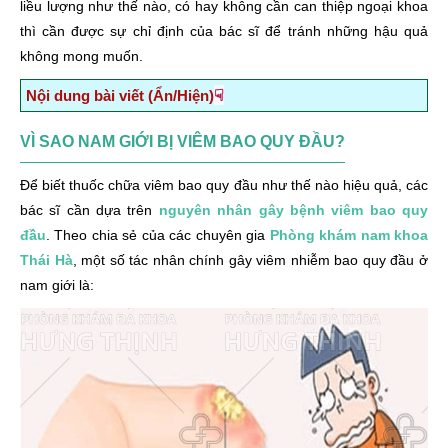
liều lượng như thế nào, có hay không cần can thiệp ngoại khoa
thì cần được sự chỉ định của bác sĩ để tránh những hậu quả
không mong muốn.
☟
Nội dung bài viết (Ẩn/Hiện)
Vì sao nam giới bị viêm bao quy đầu?
VÌ SAO NAM GIỚI BỊ VIÊM BAO QUY ĐẦU?
Viêm bao quy đầu uống thuốc gì hiệu quả?
Để biết thuốc chữa viêm bao quy đầu như thế nào hiệu quả, các
Lưu ý khi sử dụng thuốc chữa viêm bao quy đầu
bác sĩ cần dựa trên
nguyên nhân gây bệnh viêm bao quy
Một vài lưu ý phòng chống viêm bao quy đầu ở nam giới
đầu
. Theo chia sẻ của các chuyên gia
Phòng khám nam khoa
Thái Hà
, một số tác nhân chính gây viêm nhiễm bao quy đầu ở
nam giới là: