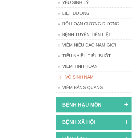
YẾU SINH LÝ
LIỆT DƯƠNG
RỐI LOẠN CƯƠNG DƯƠNG
BỆNH TUYẾN TIỀN LIỆT
VIÊM NIỆU ĐẠO NAM GIỚI
TIỂU NHIỀU TIỂU BUỐT
VIÊM TINH HOÀN
VÔ SINH NAM
VIÊM BÀNG QUANG
BỆNH HẬU MÔN
BỆNH XÃ HỘI