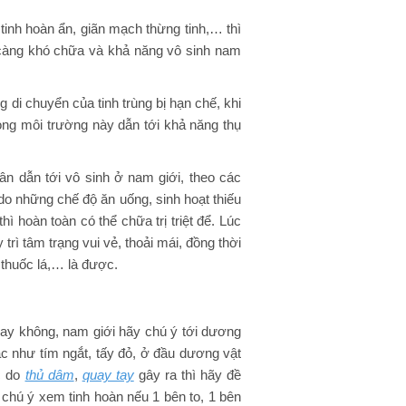
tinh hoàn ẩn, giãn mạch thừng tinh,… thì
âu càng khó chữa và khả năng vô sinh nam
g di chuyển của tinh trùng bị hạn chế, khi
rong môi trường này dẫn tới khả năng thụ
ân dẫn tới vô sinh ở nam giới, theo các
 do những chế độ ăn uống, sinh hoạt thiếu
ì hoàn toàn có thể chữa trị triệt để. Lúc
 trì tâm trạng vui vẻ, thoải mái, đồng thời
thuốc lá,… là được.
 hay không, nam giới hãy chú ý tới dương
 như tím ngắt, tấy đỏ, ở đầu dương vật
c do
thủ dâm
,
quay tay
gây ra thì hãy đề
 chú ý xem tinh hoàn nếu 1 bên to, 1 bên