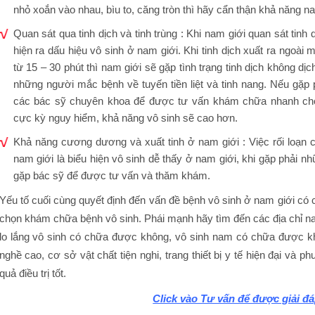
nhỏ xoắn vào nhau, bìu to, căng tròn thì hãy cẩn thận khả năng na
Quan sát qua tinh dịch và tinh trùng : Khi nam giới quan sát tinh 
hiện ra dấu hiệu vô sinh ở nam giới. Khi tinh dịch xuất ra ngoài 
từ 15 – 30 phút thì nam giới sẽ gặp tình trạng tinh dịch không dị
những người mắc bệnh về tuyến tiền liệt và tinh nang. Nếu gặp p
các bác sỹ chuyên khoa để được tư vấn khám chữa nhanh ch
cực kỳ nguy hiểm, khả năng vô sinh sẽ cao hơn.
Khả năng cương dương và xuất tinh ở nam giới : Việc rối loạ
nam giới là biểu hiện vô sinh dễ thấy ở nam giới, khi gặp phải nhữ
gặp bác sỹ để được tư vấn và thăm khám.
Yếu tố cuối cùng quyết định đến vấn đề bệnh vô sinh ở nam giới có
chọn khám chữa bệnh vô sinh. Phái mạnh hãy tìm đến các địa chỉ na
lo lắng vô sinh có chữa được không, vô sinh nam có chữa được khô
nghề cao, cơ sở vật chất tiện nghi, trang thiết bị y tế hiện đại và ph
quả điều trị tốt.
Click vào Tư vấn để được giải đ