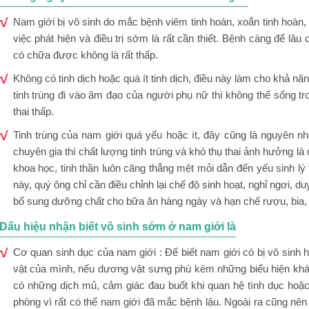
Nam giới bị vô sinh do mắc bệnh viêm tinh hoàn, xoắn tinh hoàn, 
việc phát hiện và điều trị sớm là rất cần thiết. Bệnh càng để l
có chữa được không là rất thấp.
Không có tinh dịch hoặc quá ít tinh dịch, điều này làm cho khả năn
tinh trùng đi vào âm đạo của người phụ nữ thì không thể sống t
thai thấp.
Tinh trùng của nam giới quá yếu hoặc ít, đây cũng là nguyên nh
chuyên gia thì chất lượng tinh trùng và khó thụ thai ảnh hưởng là
khoa học, tinh thần luôn căng thẳng mệt mỏi dẫn đến yếu sinh lý th
này, quý ông chỉ cần điều chỉnh lại chế độ sinh hoạt, nghỉ ngơi, duy
bổ sung dưỡng chất cho bữa ăn hàng ngày và hạn chế rượu, bia, 
Dấu hiệu nhận biết vô sinh sớm ở nam giới là
Cơ quan sinh dục của nam giới : Để biết nam giới có bị vô sinh
vật của mình, nếu dương vật sưng phù kèm những biểu hiện khác
có những dịch mủ, cảm giác đau buốt khi quan hệ tình dục hoặ
phòng vì rất có thể nam giới đã mắc bệnh lậu. Ngoài ra cũng nên