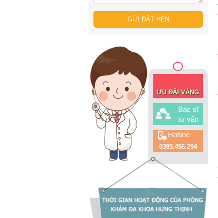
ƯU ĐÃI VÀNG
Bác sĩ
tư vấn
Hotline
0395.456.294