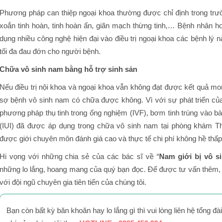
Phương pháp can thiệp ngoại khoa thường được chỉ định trong trư
xoắn tinh hoàn, tinh hoàn ẩn, giãn mạch thừng tinh,… Bệnh nhân 
dụng nhiều công nghệ hiện đại vào điều trị ngoại khoa các bệnh lý n
tối đa đau đớn cho người bệnh.
Chữa vô sinh nam bằng hỗ trợ sinh sản
Nếu điều trị nội khoa và ngoại khoa vẫn không đạt được kết quả mo
sợ bệnh vô sinh nam có chữa được không. Vì với sự phát triển củ
phương pháp thụ tinh trong ống nghiệm (IVF), bơm tinh trùng vào bà
(IUI) đã được áp dụng trong chữa vô sinh nam tại phòng khám 
được giới chuyên môn đánh giá cao và thực tế chi phí không hề thấp
Hi vọng với những chia sẻ của các bác sĩ về “
Nam giới bị vô 
những lo lắng, hoang mang của quý bạn đọc. Để được tư vấn thêm, hãy
với đội ngũ chuyên gia tiên tiến của chúng tôi.
Bạn còn bất kỳ băn khoăn hay lo lắng gì thì vui lòng liên hệ tổng đà