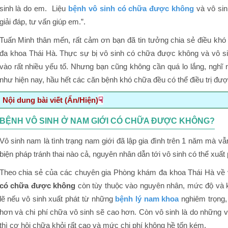
sinh là do em. Liệu
bệnh vô sinh có chữa được không
và vô sin
giải đáp, tư vấn giúp em.”.
Tuấn Minh thân mến, rất cảm ơn bạn đã tin tưởng chia sẻ điều khó
đa khoa Thái Hà. Thực sự bị vô sinh có chữa được không và vô 
vào rất nhiều yếu tố. Nhưng bạn cũng không cần quá lo lắng, nghĩ n
như hiện nay, hầu hết các căn bệnh khó chữa đều có thể điều trị đượ
☟
Nội dung bài viết (Ẩn/Hiện)
Bệnh vô sinh ở nam giới có chữa được không?
BỆNH VÔ SINH Ở NAM GIỚI CÓ CHỮA ĐƯỢC KHÔNG?
Những nguyên nhân dẫn tới vô sinh ở nam giới
Vô sinh nam là tình trạng nam giới đã lập gia đình trên 1 năm mà 
Dấu hiệu nhận biết vô sinh sớm ở nam giới là
biện pháp tránh thai nào cả, nguyên nhân dẫn tới vô sinh có thể xuất
Chữa vô sinh tại Phòng khám đa khoa Thái Hà
Theo chia sẻ của các chuyên gia Phòng khám đa khoa Thái Hà về v
có chữa được không
còn tùy thuộc vào nguyên nhân, mức độ và k
lẽ nếu vô sinh xuất phát từ những
bệnh lý nam khoa
nghiêm trọng, 
hơn và chi phí chữa vô sinh sẽ cao hơn. Còn vô sinh là do những v
thì cơ hội chữa khỏi rất cao và mức chi phí không hề tốn kém.