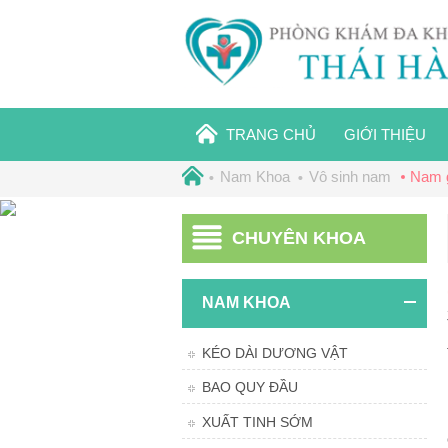
TRANG CHỦ
GIỚI THIỆU
Nam Khoa
Vô sinh nam
Nam g
CHUYÊN KHOA
NAM KHOA
KÉO DÀI DƯƠNG VẬT
BAO QUY ĐẦU
XUẤT TINH SỚM