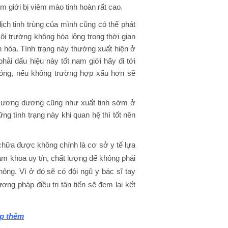
m giới bị viêm mào tinh hoàn rất cao.
dịch tinh trùng của mình cũng có thể phát
môi trường không hóa lỏng trong thời gian
ch hóa. Tình trạng này thường xuất hiện ở
hải dấu hiệu này tốt nam giới hãy đi tới
óng, nếu không trường hợp xấu hơn sẽ
n cương dương cũng như xuất tinh sớm ở
ng tình trạng này khi quan hệ thì tốt nên
 chữa được không chính là cơ sở y tế lựa
m khoa uy tín, chất lượng để không phải
ng. Vì ở đó sẽ có đội ngũ y bác sĩ tay
ương pháp điều trị tân tiến sẽ đem lại kết
áp thêm