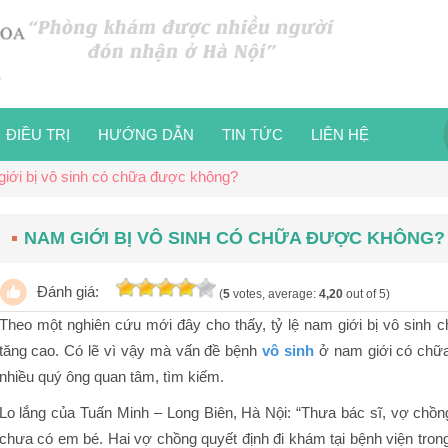
ĐIỀU TRỊ
HƯỚNG DẪN
TIN TỨC
LIÊN HỆ
iới bị vô sinh có chữa được không?
NAM GIỚI BỊ VÔ SINH CÓ CHỮA ĐƯỢC KHÔNG?
Đánh giá:
(
5
votes, average:
4,20
out of 5)
Theo một nghiên cứu mới đây cho thấy, tỷ lệ nam giới bị vô sinh
tăng cao. Có lẽ vì vậy mà vấn đề bệnh
vô sinh
ở nam giới có chữa
nhiều quý ông quan tâm, tìm kiếm.
Lo lắng của Tuấn Minh – Long Biên, Hà Nội: “Thưa bác sĩ, vợ ch
chưa có em bé. Hai vợ chồng quyết định đi khám tại bệnh viện trong 