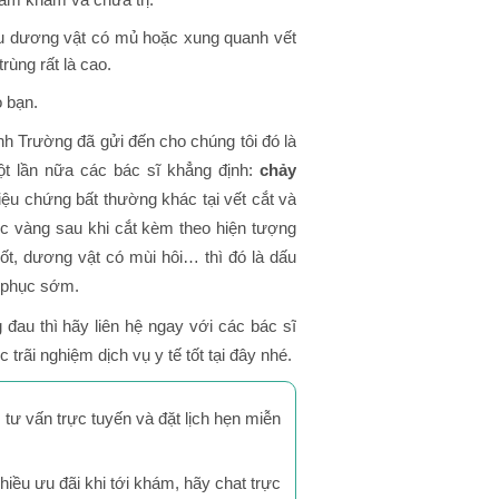
ếu dương vật có mủ hoặc xung quanh vết
rùng rất là cao.
o bạn.
nh Trường đã gửi đến cho chúng tôi đó là
ột lần nữa các bác sĩ khẳng định:
chảy
ệu chứng bất thường khác tại vết cắt và
ớc vàng sau khi cắt kèm theo hiện tượng
sốt, dương vật có mùi hôi… thì đó là dấu
c phục sớm.
 đau thì hãy liên hệ ngay với các bác sĩ
ãi nghiệm dịch vụ y tế tốt tại đây nhé.
i tư vấn trực tuyến và đặt lịch hẹn miễn
iều ưu đãi khi tới khám, hãy chat trực