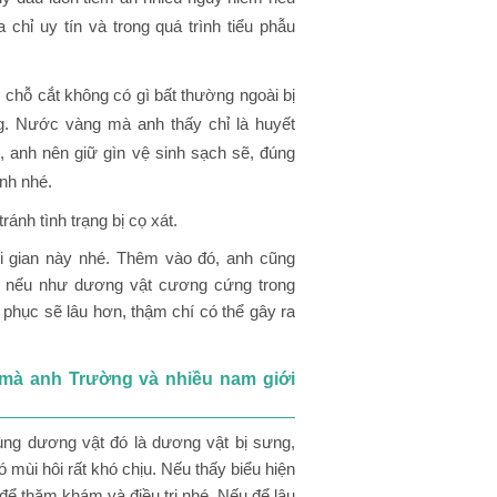
chỉ uy tín và trong quá trình tiểu phẫu
quy đầu?
chỗ cắt không có gì bất thường ngoài bị
g. Nước vàng mà anh thấy chỉ là huyết
, anh nên giữ gìn vệ sinh sạch sẽ, đúng
nh nhé.
ánh tình trạng bị cọ xát.
i gian này nhé. Thêm vào đó, anh cũng
ì nếu như dương vật cương cứng trong
i phục sẽ lâu hơn, thậm chí có thể gây ra
 mà anh Trường và nhiều nam giới
ùng dương vật đó là dương vật bị sưng,
 mùi hôi rất khó chịu. Nếu thấy biểu hiện
để thăm khám và điều trị nhé. Nếu để lâu