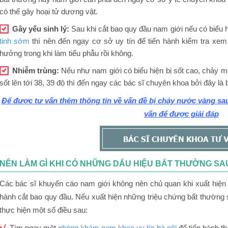
có thể gây hoại tử dương vật.
Gây yếu sinh lý:
Sau khi cắt bao quy đầu nam giới nếu có biểu
tinh sớm
thì nên đến ngay cơ sở uy tín để tiến hành kiểm tra xem
hưởng trong khi làm tiểu phẫu rồi không.
Nhiễm trùng:
Nếu như nam giới có biểu hiện bị sốt cao, chảy m
sốt lên tới 38, 39 độ thì đến ngay các bác sĩ chuyên khoa bởi đây là
Để được tư vấn thêm thông tin về vấn đề bị chảy nước vàng sau
vấn để được giải đáp
NÊN LÀM GÌ KHI CÓ NHỮNG DẤU HIỆU BẤT THƯỜNG SA
Các bác sĩ khuyến cáo nam giới không nên chủ quan khi xuất hiện 
hành cắt bao quy đầu. Nếu xuất hiện những triệu chứng bất thường s
thực hiện một số điều sau:
Tìm ngay một
phòng khám nam khoa uy tín hà nội
để tiến hành t