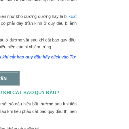
 hiện như khó cương dương hay là bị
xuất
 có phải dây thần kinh ở quy đầu bị ảnh
áu ở dương vật sau khi cắt bao quy đầu,
 biểu hiện của bị nhiễm trùng…
 khi cắt bao quy đầu hãy click vào Tư
U KHI CẮT BAO QUY ĐẦU?
một số dấu hiệu bất thường sau khi tiến
au khi tiểu phẫu cắt bao quy đầu thì nên
hăm khám và chữa trị.