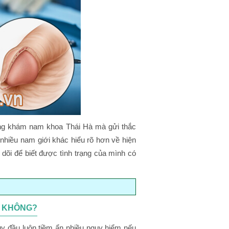
ng khám nam khoa Thái Hà mà gửi thắc
nhiều nam giới khác hiểu rõ hơn về hiện
 dõi để biết được tình trạng của mình có
O KHÔNG?
 anh Trường và nhiều nam giới nên biết
uy đầu luôn tiềm ẩn nhiều nguy hiểm nếu