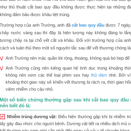
như thủ thuật cắt bao quy đầu không được thực hiện tại những địa 
Nên làm gì khi có những dấu hiệu bất thường sau khi cắt bao 
không đảm bảo được khâu tiệt trùng.
Trường hợp của anh Trường, anh đã
cắt bao quy đầu
được 7 ngày, 
chảy nước vàng sau thì đây là hiện tượng này không đáng lo lắn
tương chảy ra tại chỗ vết cắt và khâu. Đối với trường hợp của anh
cách và tuân thủ theo một số nguyên tắc sau để vết thương chóng là
Anh Trường nên mặc quần lót rộng, thoáng, không quá bó hẹp để tr
Anh Trường cũng nên kiêng quan hệ tình dục trong khoảng thờ
không nên xem các thể loại phim sex hay
thủ dâm
nhé. Bởi v
khoảng thời gian này sẽ khiến vết thương bị rách ra, thời gian hồ
viêm nhiễm cho cậu nhỏ.
Một số biến chứng thường gặp sau khi cắt bao quy đầu
nên biết đó là:
Nhiễm trùng dương vật:
Biểu hiện thường gặp khi bị nhiễm tr
tấy gây đau nhức cho người bệnh. Dương vật tiết ra nhiều dịch mủ có
bất thường này nam giới cần phải đến ngay cở sở y tế chuyên khoa 