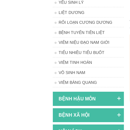
YẾU SINH LÝ
LIỆT DƯƠNG
RỐI LOẠN CƯƠNG DƯƠNG
BỆNH TUYẾN TIỀN LIỆT
VIÊM NIỆU ĐẠO NAM GIỚI
TIỂU NHIỀU TIỂU BUỐT
VIÊM TINH HOÀN
VÔ SINH NAM
VIÊM BÀNG QUANG
BỆNH HẬU MÔN
BỆNH XÃ HỘI