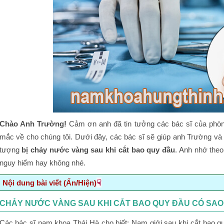
Chào Anh Trường!
Cảm ơn anh đã tin tưởng các bác sĩ của phò
mắc về cho chúng tôi. Dưới đây, các bác sĩ sẽ giúp anh Trường và 
tượng
bị chảy nước vàng sau khi cắt bao quy đầu
. Anh nhớ theo
nguy hiểm hay không nhé.
☟
Nội dung bài viết (Ẩn/Hiện)
Chảy nước vàng sau khi cắt bao quy đầu có sao không?
CHẢY NƯỚC VÀNG SAU KHI CẮT BAO QUY ĐẦU CÓ SA
Một số biến chứng thường gặp sau khi cắt bao quy đầu mà
Các bác sĩ nam khoa Thái Hà cho biết: Nam giới sau khi cắt bao q
đó là: