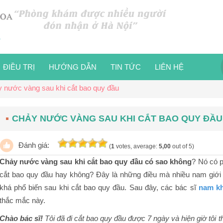
ĐIỀU TRỊ
HƯỚNG DẪN
TIN TỨC
LIÊN HỆ
 nước vàng sau khi cắt bao quy đầu
CHẢY NƯỚC VÀNG SAU KHI CẮT BAO QUY ĐẦU
Đánh giá:
(
1
votes, average:
5,00
out of 5)
Chảy nước vàng sau khi cắt bao quy đầu có sao không
? Nó có p
cắt bao quy đầu hay không? Đây là những điều mà nhiều nam giới 
khá phổ biến sau khi cắt bao quy đầu. Sau đây, các bác sĩ
nam kh
thắc mắc này.
Chào bác sĩ!
Tôi đã đi cắt bao quy đầu được 7 ngày và hiện giờ tôi t