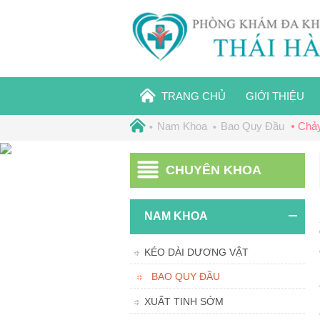
TRANG CHỦ
GIỚI THIỆU
Nam Khoa
Bao Quy Đầu
Chảy
CHUYÊN KHOA
NAM KHOA
KÉO DÀI DƯƠNG VẬT
BAO QUY ĐẦU
XUẤT TINH SỚM