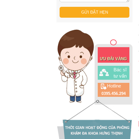
ƯU ĐÃI VÀNG
Bác sĩ
tư vấn
Hotline
0395.456.294