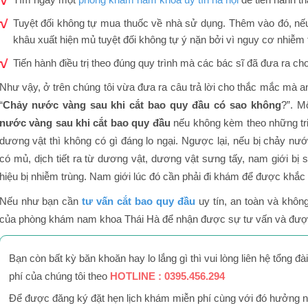
Tuyệt đối không tự mua thuốc về nhà sử dụng. Thêm vào đó, n
khâu xuất hiện mủ tuyệt đối không tự ý nặn bởi vì nguy cơ nhiễm t
Tiến hành điều trị theo đúng quy trình mà các bác sĩ đã đưa ra ch
Như vậy, ở trên chúng tôi vừa đưa ra câu trả lời cho thắc mắc mà a
“
Chảy nước vàng sau khi cắt bao quy đầu có sao không
?”. M
nước vàng sau khi cắt bao quy đầu
nếu không kèm theo những tri
dương vật thì không có gì đáng lo ngại. Ngược lại, nếu bị chảy nư
có mủ, dịch tiết ra từ dương vật, dương vật sưng tấy, nam giới bị 
hiệu bị nhiễm trùng. Nam giới lúc đó cần phải đi khám để được khắ
Nếu như bạn cần
tư vấn cắt bao quy đầu
uy tín, an toàn và không
của phòng khám nam khoa Thái Hà để nhận được sự tư vấn và được tr
Bạn còn bất kỳ băn khoăn hay lo lắng gì thì vui lòng liên hệ tổng đà
phí của chúng tôi theo
HOTLINE : 0395.456.294
Để được đăng ký đặt hẹn lịch khám miễn phí cùng với đó hưởng nh