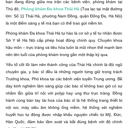
bạn đang đứng giữa ma trận các bệnh viện, phòng khám tại
Thủ đô,
Phòng khám Đa khoa Thái Hà
(Tọa lạc tại mặt đường
lớn: Số 11 Thái Hà, phường Nam Đồng, quận Đống Đa, Hà Nội)
là một điểm sáng y tế mà bạn có thể trao gửi niềm tin.
Phòng khám Đa khoa Thái Hà tự hào là cơ sở y tế tư nhân được
Sở Y tế Hà Nội cấp phép hoạt động chính quy. Chuyên khoa
hậu môn – trực tràng và tiêu hóa luôn là mũi nhọn thế mạnh làm
nên tên tuổi của phòng khám trong gần một thập kỷ qua.
Yếu tố cốt lõi làm nên thành công của Thái Hà chính là đội ngũ
chuyên gia, y bác sĩ đều là những người từng giữ trọng trách
Trưởng khoa, Phó khoa tại các bệnh viện tuyến Trung ương. Bề
dày kinh nghiệm lâm sàng giúp các bác sĩ không bao giờ có sự
nhầm lẫn giữa trĩ nội với polyp hay ung thư trực tràng. Đồng
hành cùng bàn tay tài hoa của bác sĩ là hệ thống trang thiết bị
nội soi, máy siêu âm không ống mềm, hệ thống xét nghiệm
huyết học tự động được nhập khẩu nguyên chiếc từ Mỹ, Đức,
Hàn Quốc, đảm bảo tầm soát và bắt đúng bệnh với độ chính