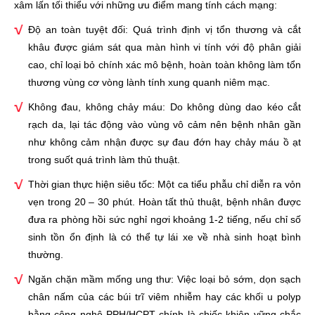
xâm lấn tối thiểu với những ưu điểm mang tính cách mạng:
Độ an toàn tuyệt đối: Quá trình định vị tổn thương và cắt
khâu được giám sát qua màn hình vi tính với độ phân giải
cao, chỉ loại bỏ chính xác mô bệnh, hoàn toàn không làm tổn
thương vùng cơ vòng lành tính xung quanh niêm mạc.
Không đau, không chảy máu: Do không dùng dao kéo cắt
rạch da, lại tác động vào vùng vô cảm nên bệnh nhân gần
như không cảm nhận được sự đau đớn hay chảy máu ồ ạt
trong suốt quá trình làm thủ thuật.
Thời gian thực hiện siêu tốc: Một ca tiểu phẫu chỉ diễn ra vỏn
vẹn trong 20 – 30 phút. Hoàn tất thủ thuật, bệnh nhân được
đưa ra phòng hồi sức nghỉ ngơi khoảng 1-2 tiếng, nếu chỉ số
sinh tồn ổn định là có thể tự lái xe về nhà sinh hoạt bình
thường.
Ngăn chặn mầm mống ung thư: Việc loại bỏ sớm, dọn sạch
chân nấm của các búi trĩ viêm nhiễm hay các khối u polyp
bằng công nghệ PPH/HCPT chính là chiếc khiên vững chắc