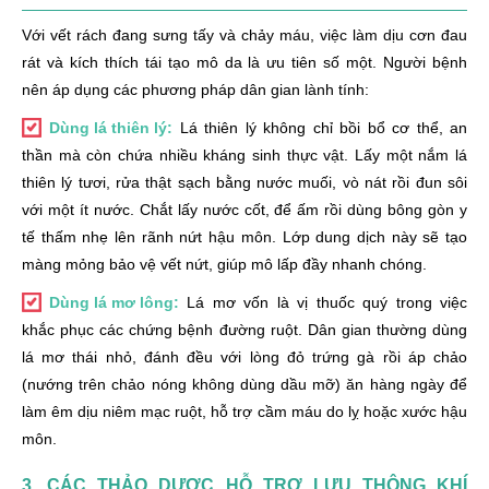
Với vết rách đang sưng tấy và chảy máu, việc làm dịu cơn đau
rát và kích thích tái tạo mô da là ưu tiên số một. Người bệnh
nên áp dụng các phương pháp dân gian lành tính:
Dùng lá thiên lý:
Lá thiên lý không chỉ bồi bổ cơ thể, an
thần mà còn chứa nhiều kháng sinh thực vật. Lấy một nắm lá
thiên lý tươi, rửa thật sạch bằng nước muối, vò nát rồi đun sôi
với một ít nước. Chắt lấy nước cốt, để ấm rồi dùng bông gòn y
tế thấm nhẹ lên rãnh nứt hậu môn. Lớp dung dịch này sẽ tạo
màng mỏng bảo vệ vết nứt, giúp mô lấp đầy nhanh chóng.
Dùng lá mơ lông:
Lá mơ vốn là vị thuốc quý trong việc
khắc phục các chứng bệnh đường ruột. Dân gian thường dùng
lá mơ thái nhỏ, đánh đều với lòng đỏ trứng gà rồi áp chảo
(nướng trên chảo nóng không dùng dầu mỡ) ăn hàng ngày để
làm êm dịu niêm mạc ruột, hỗ trợ cầm máu do lỵ hoặc xước hậu
môn.
3. CÁC THẢO DƯỢC HỖ TRỢ LƯU THÔNG KHÍ