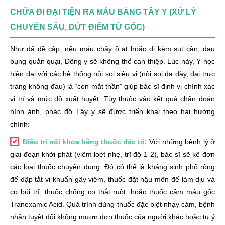
CHỮA ĐI ĐẠI TIỆN RA MÁU BẰNG TÂY Y (XỬ LÝ
CHUYÊN SÂU, DỨT ĐIỂM TỪ GỐC)
Như đã đề cập, nếu máu chảy ồ ạt hoặc đi kèm sụt cân, đau
bụng quằn quại, Đông y sẽ không thể can thiệp. Lúc này, Y học
hiện đại với các hệ thống nội soi siêu vi (nội soi dạ dày, đại trực
tràng không đau) là “con mắt thần” giúp bác sĩ định vị chính xác
vị trí và mức độ xuất huyết. Tùy thuộc vào kết quả chẩn đoán
hình ảnh, phác đồ Tây y sẽ được triển khai theo hai hướng
chính:
Điều trị nội khoa bằng thuốc đặc trị:
Với những bệnh lý ở
giai đoạn khởi phát (viêm loét nhẹ, trĩ độ 1-2), bác sĩ sẽ kê đơn
các loại thuốc chuyên dụng. Đó có thể là kháng sinh phổ rộng
để dập tắt vi khuẩn gây viêm, thuốc đặt hậu môn để làm dịu và
co búi trĩ, thuốc chống co thắt ruột, hoặc thuốc cầm máu gốc
Tranexamic Acid. Quá trình dùng thuốc đặc biệt nhạy cảm, bệnh
nhân tuyệt đối không mượn đơn thuốc của người khác hoặc tự ý