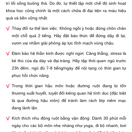
trì lối sống buông thả. Do đó, tự thiết lập một chế độ sinh hoạt
khoa học cũng chính là một cách chữa đi đại tiện ra máu hiệu
quả và bền vững nhất:
Thay đổi tư thế làm việc: Không ngồi ỳ hoặc đứng chôn chân
một chỗ quá 2 tiếng. Hãy đặt báo thức để đứng dậy đi lại,
vươn vai nhằm giải phóng áp lực tĩnh mạch vùng chậu.
Đảm bảo hệ thần kinh được nghỉ ngơi: Căng thẳng, stress là
kẻ thù của dạ dày và đại tràng. Hãy tập thói quen ngủ trước
23h đêm, ngủ đủ 7-8 tiếng/ngày để nội tạng có thời gian tự
phục hồi chức năng.
Trong thời gian hậu môn hoặc đường ruột đang bị tổn
thương xuất huyết, tuyệt đối kiêng quan hệ tình dục (đặc biệt
là qua đường hậu môn) để tránh làm rách lớp niêm mạc
đang lành lặn.
Kích thích nhu động ruột bằng vận động: Dành 30 phút mỗi
ngày cho các bộ môn nhẹ nhàng như yoga, đi bộ nhanh, bơi