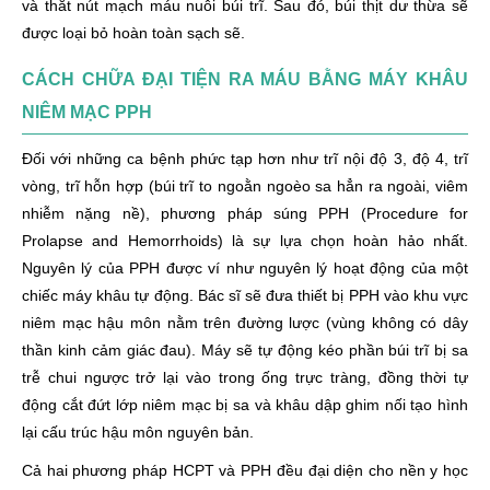
và thắt nút mạch máu nuôi búi trĩ. Sau đó, búi thịt dư thừa sẽ
được loại bỏ hoàn toàn sạch sẽ.
CÁCH CHỮA ĐẠI TIỆN RA MÁU BẰNG MÁY KHÂU
NIÊM MẠC PPH
Đối với những ca bệnh phức tạp hơn như trĩ nội độ 3, độ 4, trĩ
vòng, trĩ hỗn hợp (búi trĩ to ngoằn ngoèo sa hẳn ra ngoài, viêm
nhiễm nặng nề), phương pháp súng PPH (Procedure for
Prolapse and Hemorrhoids) là sự lựa chọn hoàn hảo nhất.
Nguyên lý của PPH được ví như nguyên lý hoạt động của một
chiếc máy khâu tự động. Bác sĩ sẽ đưa thiết bị PPH vào khu vực
niêm mạc hậu môn nằm trên đường lược (vùng không có dây
thần kinh cảm giác đau). Máy sẽ tự động kéo phần búi trĩ bị sa
trễ chui ngược trở lại vào trong ống trực tràng, đồng thời tự
động cắt đứt lớp niêm mạc bị sa và khâu dập ghim nối tạo hình
lại cấu trúc hậu môn nguyên bản.
Cả hai phương pháp HCPT và PPH đều đại diện cho nền y học