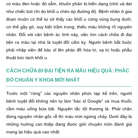
có màu đen hoặc đỏ sẫm, khuôn phân bị biến dạng (nhỏ và dẹt
như chiếc bút chì do khối u chèn ép đường đi). Bệnh nhân ở giai
đoạn muộn có thể tự sờ thấy các khối u cứng vùng bụng dưới,
cơ thể gầy gò, suy kiệt trầm trọng, thiếu máu không rõ nguyên
nhân. Đối với căn bệnh ác tính này, việc tìm cách chữa đi đại
tiện ra máu tại nhà là tuyệt đối cấm kỵ. Người bệnh bắt buộc
phải nhập viện để bác sĩ lên phác đồ hóa trị, xạ trị hoặc phẫu
thuật bóc tách khối u.
CÁCH CHỮA ĐI ĐẠI TIỆN RA MÁU HIỆU QUẢ: PHÁC
ĐỒ CHUẨN Y KHOA MỚI NHẤT
Trước một “rừng” các nguyên nhân phức tạp kể trên, người
bệnh tuyệt đối không nên tự làm “bác sĩ Google” và mua thuốc
cầm máu uống bừa bãi. Nguyên tắc tối thượng là: Phải chặn
đứng nguyên nhân gốc rễ thì máu mới ngừng chảy. Dưới đây là
những hướng can thiệp đang được giới chuyên môn đánh giá
mang lại hiệu quả cao nhất: