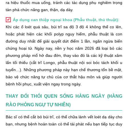
ra hiệu thuốc mua uống, tránh các tác dụng phụ nghiêm trọng
tàn phá chức năng gan, thận, dạ dày.
Áp dụng can thiệp ngoại khoa (Phẫu thuật, thủ thuật):
Khi các ổ loét quá sâu, búi trĩ sa độ 3 độ 4 không thể co lên,
hoặc phát hiện các khối polyp nguy hiểm, phẫu thuật là con
đường duy nhất để giải quyết dứt điểm 1 lần, ngăn ngừa biến
chứng hoại tử. Ngày nay, nền y học năm 2026 đã loại bỏ các
phương pháp mổ hở đau đớn, thay vào đó là các kỹ thuật xâm
lấn tối thiểu (cắt trĩ Longo, phẫu thuật nội soi bóc tách khối u
tuyến…). Những phương pháp này hạn chế thương tổn bề mặt,
bảo vệ chức năng tự chủ của cơ thắt hậu môn và giúp người
bệnh hồi phục, xuất viện ngay trong ngày.
THAY ĐỔI THÓI QUEN SỐNG HÀNG NGÀY (HÀNG
RÀO PHÒNG NGỰ TỰ NHIÊN)
Bác sĩ có thể cắt bỏ búi trĩ, có thể chữa lành vết loét dạ dày cho
bạn, nhưng bệnh hoàn toàn có thể tái phát nếu bạn tiếp tục duy