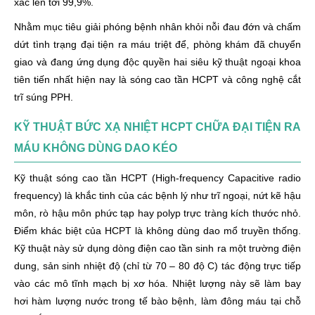
xác lên tới 99,9%.
Nhằm mục tiêu giải phóng bệnh nhân khỏi nỗi đau đớn và chấm
dứt tình trạng đại tiện ra máu triệt để, phòng khám đã chuyển
giao và đang ứng dụng độc quyền hai siêu kỹ thuật ngoại khoa
tiên tiến nhất hiện nay là sóng cao tần HCPT và công nghệ cắt
trĩ súng PPH.
KỸ THUẬT BỨC XẠ NHIỆT HCPT CHỮA ĐẠI TIỆN RA
MÁU KHÔNG DÙNG DAO KÉO
Kỹ thuật sóng cao tần HCPT (High-frequency Capacitive radio
frequency) là khắc tinh của các bệnh lý như trĩ ngoại, nứt kẽ hậu
môn, rò hậu môn phức tạp hay polyp trực tràng kích thước nhỏ.
Điểm khác biệt của HCPT là không dùng dao mổ truyền thống.
Kỹ thuật này sử dụng dòng điện cao tần sinh ra một trường điện
dung, sản sinh nhiệt độ (chỉ từ 70 – 80 độ C) tác động trực tiếp
vào các mô tĩnh mạch bị xơ hóa. Nhiệt lượng này sẽ làm bay
hơi hàm lượng nước trong tế bào bệnh, làm đông máu tại chỗ