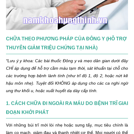
CHỮA THEO PHƯƠNG PHÁP CỦA ĐÔNG Y (HỖ TRỢ
THUYÊN GIẢM TRIỆU CHỨNG TẠI NHÀ)
*Lưu ý y khoa: Các bài thuốc Đông y và mẹo dân gian dưới đây
CHỈ áp dụng để hỗ trợ cầm máu tạm thời, sát khuẩn tại chỗ cho
các trường hợp bệnh lành tính (như trĩ độ 1, độ 2, hoặc nứt kẽ
hậu môn nhẹ). Tuyệt đối KHÔNG áp dụng cho các ca nghi ngờ
ung thư khối u, hoặc xuất huyết dạ dày cấp tính.
1. CÁCH CHỮA ĐI NGOÀI RA MÁU DO BỆNH TRĨ GIAI
ĐOẠN KHỞI PHÁT
Với những búi trĩ mới lòi nhẹ hoặc sưng tấy, mục tiêu chính là
làm co mạch, giảm đau và thanh nhiệt cơ thể. Mọi người có thể