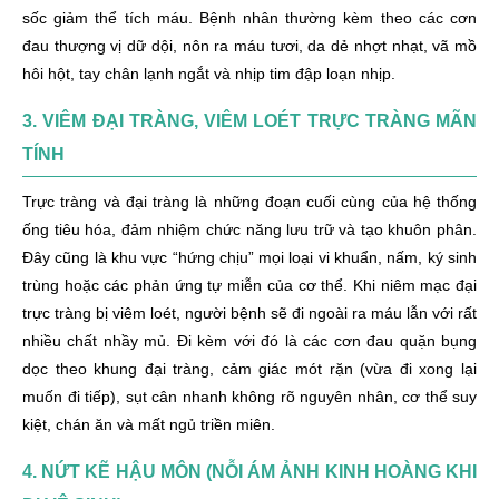
sốc giảm thể tích máu. Bệnh nhân thường kèm theo các cơn
đau thượng vị dữ dội, nôn ra máu tươi, da dẻ nhợt nhạt, vã mồ
hôi hột, tay chân lạnh ngắt và nhịp tim đập loạn nhịp.
3. VIÊM ĐẠI TRÀNG, VIÊM LOÉT TRỰC TRÀNG MÃN
TÍNH
Trực tràng và đại tràng là những đoạn cuối cùng của hệ thống
ống tiêu hóa, đảm nhiệm chức năng lưu trữ và tạo khuôn phân.
Đây cũng là khu vực “hứng chịu” mọi loại vi khuẩn, nấm, ký sinh
trùng hoặc các phản ứng tự miễn của cơ thể. Khi niêm mạc đại
trực tràng bị viêm loét, người bệnh sẽ đi ngoài ra máu lẫn với rất
nhiều chất nhầy mủ. Đi kèm với đó là các cơn đau quặn bụng
dọc theo khung đại tràng, cảm giác mót rặn (vừa đi xong lại
muốn đi tiếp), sụt cân nhanh không rõ nguyên nhân, cơ thể suy
kiệt, chán ăn và mất ngủ triền miên.
4. NỨT KẼ HẬU MÔN (NỖI ÁM ẢNH KINH HOÀNG KHI