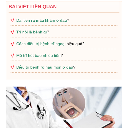
BÀI VIẾT LIÊN QUAN
Đại tiện ra máu khám ở đâu
?
Trĩ nội là bệnh gì
?
Cách điều trị bệnh trĩ ngoại
hiệu quả?
Mổ trĩ hết bao nhiêu tiền
?
Điều trị bệnh rò hậu môn ở đâu
?