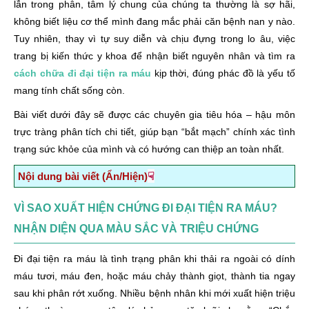
lẫn trong phân, tâm lý chung của chúng ta thường là sợ hãi,
không biết liệu cơ thể mình đang mắc phải căn bệnh nan y nào.
Tuy nhiên, thay vì tự suy diễn và chịu đựng trong lo âu, việc
trang bị kiến thức y khoa để nhận biết nguyên nhân và tìm ra
cách chữa đi đại tiện ra máu
kịp thời, đúng phác đồ là yếu tố
mang tính chất sống còn.
Bài viết dưới đây sẽ được các chuyên gia tiêu hóa – hậu môn
trực tràng phân tích chi tiết, giúp bạn “bắt mạch” chính xác tình
trạng sức khỏe của mình và có hướng can thiệp an toàn nhất.
☟
Nội dung bài viết (Ẩn/Hiện)
Vì sao xuất hiện chứng đi đại tiện ra máu? Nhận diện qua
VÌ SAO XUẤT HIỆN CHỨNG ĐI ĐẠI TIỆN RA MÁU?
màu sắc và triệu chứng
NHẬN DIỆN QUA MÀU SẮC VÀ TRIỆU CHỨNG
1. Bệnh trĩ (Thủ phạm chiếm tỷ lệ cao nhất)
2. Xuất huyết dạ dày (Chảy máu đường tiêu hóa trên)
Đi đại tiện ra máu là tình trạng phân khi thải ra ngoài có dính
máu tươi, máu đen, hoặc máu chảy thành giọt, thành tia ngay
3. Viêm đại tràng, viêm loét trực tràng mãn tính
sau khi phân rớt xuống. Nhiều bệnh nhân khi mới xuất hiện triệu
4. Nứt kẽ hậu môn (Nỗi ám ảnh kinh hoàng khi đi vệ