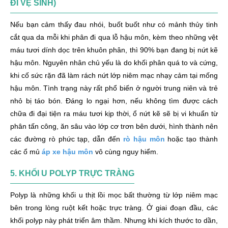
ĐI VỆ SINH)
Nếu bạn cảm thấy đau nhói, buốt buốt như có mảnh thủy tinh
cắt qua da mỗi khi phân đi qua lỗ hậu môn, kèm theo những vệt
máu tươi dính dọc trên khuôn phân, thì 90% bạn đang bị nứt kẽ
hậu môn. Nguyên nhân chủ yếu là do khối phân quá to và cứng,
khi cố sức rặn đã làm rách nứt lớp niêm mạc nhạy cảm tại mống
hậu môn. Tình trạng này rất phổ biến ở người trung niên và trẻ
nhỏ bị táo bón. Đáng lo ngại hơn, nếu không tìm được cách
chữa đi đại tiện ra máu tươi kịp thời, ổ nứt kẽ sẽ bị vi khuẩn từ
phân tấn công, ăn sâu vào lớp cơ trơn bên dưới, hình thành nên
các đường rò phức tạp, dẫn đến
rò hậu môn
hoặc tạo thành
các ổ mủ
áp xe hậu môn
vô cùng nguy hiểm.
5. KHỐI U POLYP TRỰC TRÀNG
Polyp là những khối u thịt lồi mọc bất thường từ lớp niêm mạc
bên trong lòng ruột kết hoặc trực tràng. Ở giai đoạn đầu, các
khối polyp này phát triển âm thầm. Nhưng khi kích thước to dần,