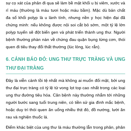
sự cọ xát của phân đi qua sẽ làm bề mặt khối u bị viêm, xước và
rỉ máu (thường là máu tươi hoặc máu bầm). Mặc dù bản chất
đa số khối polyp là u lành tính, nhưng nền y học hiện đại đã
chứng minh: nếu không được nội soi cắt bỏ sớm, một tỷ lệ lớn
polyp tuyến sẽ đột biến gen và phát triển thành ung thư. Người
bệnh thường phàn nàn về chứng đau quặn bụng từng cơn, thói
quen đi tiêu thay đổi thất thường (lúc lỏng, lúc rắn).
6. CẢNH BÁO ĐỎ: UNG THƯ TRỰC TRÀNG VÀ UNG
THƯ ĐẠI TRÀNG
Đây là viễn cảnh tồi tệ nhất mà không ai muốn đối mặt, bởi ung
thư đại trực tràng có tỷ lệ tử vong lọt top cao nhất trong các loại
ung thư đường tiêu hóa. Căn bệnh này thường nhắm tới những
người bước sang tuổi trung niên, có tiền sử gia đình mắc bệnh,
hoặc duy trì thói quen ăn uống nhiều thịt đỏ, đồ nướng, lười ăn
rau và nghiện thuốc lá.
Điểm khác biệt của ung thư là máu thường lẫn trong phân, phân