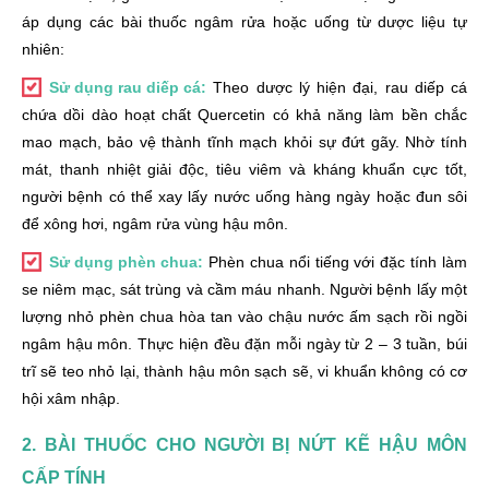
áp dụng các bài thuốc ngâm rửa hoặc uống từ dược liệu tự
nhiên:
Sử dụng rau diếp cá:
Theo dược lý hiện đại, rau diếp cá
chứa dồi dào hoạt chất Quercetin có khả năng làm bền chắc
mao mạch, bảo vệ thành tĩnh mạch khỏi sự đứt gãy. Nhờ tính
mát, thanh nhiệt giải độc, tiêu viêm và kháng khuẩn cực tốt,
người bệnh có thể xay lấy nước uống hàng ngày hoặc đun sôi
để xông hơi, ngâm rửa vùng hậu môn.
Sử dụng phèn chua:
Phèn chua nổi tiếng với đặc tính làm
se niêm mạc, sát trùng và cầm máu nhanh. Người bệnh lấy một
lượng nhỏ phèn chua hòa tan vào chậu nước ấm sạch rồi ngồi
ngâm hậu môn. Thực hiện đều đặn mỗi ngày từ 2 – 3 tuần, búi
trĩ sẽ teo nhỏ lại, thành hậu môn sạch sẽ, vi khuẩn không có cơ
hội xâm nhập.
2. BÀI THUỐC CHO NGƯỜI BỊ NỨT KẼ HẬU MÔN
CẤP TÍNH