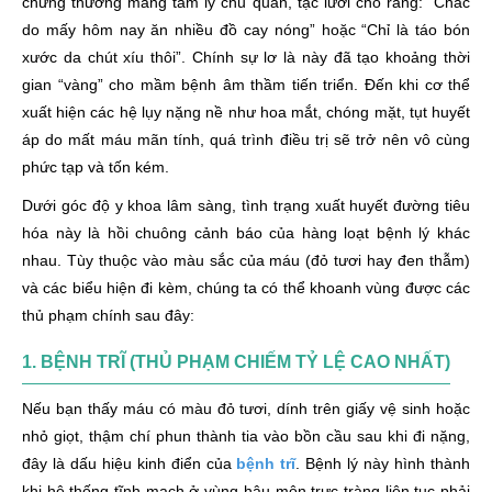
chứng thường mang tâm lý chủ quan, tặc lưỡi cho rằng: “Chắc
sinh)
do mấy hôm nay ăn nhiều đồ cay nóng” hoặc “Chỉ là táo bón
xước da chút xíu thôi”. Chính sự lơ là này đã tạo khoảng thời
5. Khối u Polyp trực tràng
gian “vàng” cho mầm bệnh âm thầm tiến triển. Đến khi cơ thể
6. Cảnh báo đỏ: Ung thư trực tràng và ung thư đại
xuất hiện các hệ lụy nặng nề như hoa mắt, chóng mặt, tụt huyết
tràng
áp do mất máu mãn tính, quá trình điều trị sẽ trở nên vô cùng
Cách chữa đi đại tiện ra máu hiệu quả: Phác đồ chuẩn y
phức tạp và tốn kém.
khoa mới nhất
Dưới góc độ y khoa lâm sàng, tình trạng xuất huyết đường tiêu
Chữa theo phương pháp của Đông y (Hỗ trợ thuyên giảm
hóa này là hồi chuông cảnh báo của hàng loạt bệnh lý khác
triệu chứng tại nhà)
nhau. Tùy thuộc vào màu sắc của máu (đỏ tươi hay đen thẫm)
và các biểu hiện đi kèm, chúng ta có thể khoanh vùng được các
1. Cách chữa đi ngoài ra máu do bệnh trĩ giai đoạn
thủ phạm chính sau đây:
khởi phát
1. BỆNH TRĨ (THỦ PHẠM CHIẾM TỶ LỆ CAO NHẤT)
2. Bài thuốc cho người bị nứt kẽ hậu môn cấp tính
3. Các thảo dược hỗ trợ lưu thông khí huyết đường
Nếu bạn thấy máu có màu đỏ tươi, dính trên giấy vệ sinh hoặc
ruột
nhỏ giọt, thậm chí phun thành tia vào bồn cầu sau khi đi nặng,
đây là dấu hiệu kinh điển của
bệnh trĩ
. Bệnh lý này hình thành
Chữa đi đại tiện ra máu bằng Tây y (Xử lý chuyên sâu,
khi hệ thống tĩnh mạch ở vùng hậu môn trực tràng liên tục phải