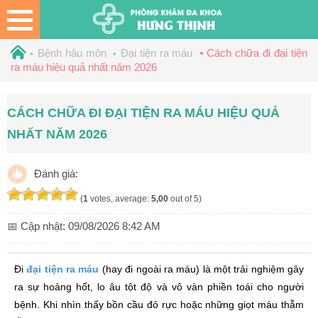
Bệnh hậu môn
Đại tiện ra máu
Cách chữa đi đại tiện
ra máu hiệu quả nhất năm 2026
CÁCH CHỮA ĐI ĐẠI TIỆN RA MÁU HIỆU QUẢ
NHẤT NĂM 2026
Đánh giá:
(
1
votes, average:
5,00
out of 5)
📅 Cập nhật:
09/08/2026 8:42 AM
Đi
đại tiện ra máu
(hay đi ngoài ra máu) là một trải nghiệm gây
ra sự hoảng hốt, lo âu tột độ và vô vàn phiền toái cho người
bệnh. Khi nhìn thấy bồn cầu đỏ rực hoặc những giọt máu thẫm