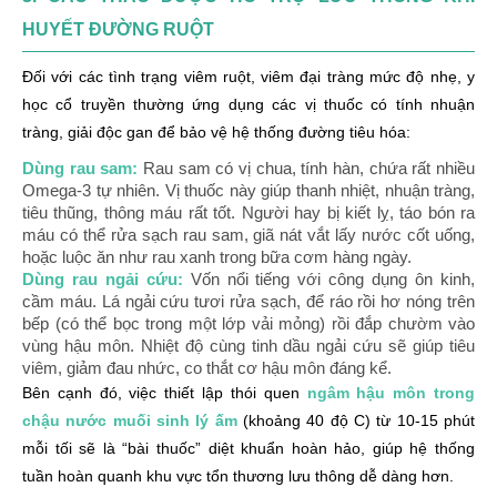
HUYẾT ĐƯỜNG RUỘT
Đối với các tình trạng viêm ruột, viêm đại tràng mức độ nhẹ, y
học cổ truyền thường ứng dụng các vị thuốc có tính nhuận
tràng, giải độc gan để bảo vệ hệ thống đường tiêu hóa:
Dùng rau sam:
Rau sam có vị chua, tính hàn, chứa rất nhiều
Omega-3 tự nhiên. Vị thuốc này giúp thanh nhiệt, nhuận tràng,
tiêu thũng, thông máu rất tốt. Người hay bị kiết lỵ, táo bón ra
máu có thể rửa sạch rau sam, giã nát vắt lấy nước cốt uống,
hoặc luộc ăn như rau xanh trong bữa cơm hàng ngày.
Dùng rau ngải cứu:
Vốn nổi tiếng với công dụng ôn kinh,
cầm máu. Lá ngải cứu tươi rửa sạch, để ráo rồi hơ nóng trên
bếp (có thể bọc trong một lớp vải mỏng) rồi đắp chườm vào
vùng hậu môn. Nhiệt độ cùng tinh dầu ngải cứu sẽ giúp tiêu
viêm, giảm đau nhức, co thắt cơ hậu môn đáng kể.
Bên cạnh đó, việc thiết lập thói quen
ngâm hậu môn trong
chậu nước muối sinh lý ấm
(khoảng 40 độ C) từ 10-15 phút
mỗi tối sẽ là “bài thuốc” diệt khuẩn hoàn hảo, giúp hệ thống
tuần hoàn quanh khu vực tổn thương lưu thông dễ dàng hơn.