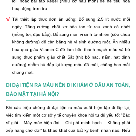
lội, hoặc bài tập Kegel (nhíu cơ hậu môn) để hệ tiêu hóa
hoạt động trơn tru.
Tái thiết lập thực đơn ăn uống: Bổ sung 2.5 lít nước mỗi
ngày. Tăng cường chất xơ hòa tan từ rau xanh có nhớt
(mồng tơi, đậu bắp). Bổ sung men vi sinh tự nhiên (sữa chua
không đường) để cân bằng hệ vi sinh đường ruột. Ăn nhiều
hoa quả giàu Vitamin C để làm bền thành mạch máu và bổ
sung thực phẩm giàu chất Sắt (thịt bò nạc, nấm, hạt dinh
dưỡng) nhằm bù đắp lại lượng máu đã mất, chống hoa mắt
chóng mặt.
ĐI ĐẠI TIỆN RA MÁU NÊN ĐI KHÁM Ở ĐÂU AN TOÀN,
BẢO MẬT TẠI HÀ NỘI?
Khi các triệu chứng đi đại tiện ra máu xuất hiện lặp đi lặp lại,
việc tìm kiếm một cơ sở y tế chuyên khoa hội tụ đủ yếu tố: “Bác
sĩ giỏi – Máy móc hiện đại – Chi phí minh bạch – Không phải
xếp hàng chờ đợi” là khao khát của bất kỳ bệnh nhân nào. Nếu