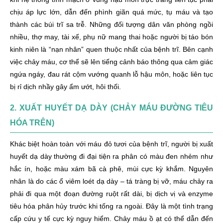
dứt điểm từ gốc)
chịu áp lực lớn, dẫn đến phình giãn quá mức, tụ máu và tạo
Thay đổi thói quen sống hàng ngày (Hàng rào phòng
thành các búi trĩ sa trễ. Những đối tượng dân văn phòng ngồi
ngự tự nhiên)
nhiều, thợ may, tài xế, phụ nữ mang thai hoặc người bị táo bón
Đi đại tiện ra máu nên đi khám ở đâu an toàn, bảo mật tại
kinh niên là “nạn nhân” quen thuộc nhất của bệnh trĩ. Bên cạnh
Hà Nội?
việc chảy máu, cơ thể sẽ lên tiếng cảnh báo thông qua cảm giác
ngứa ngáy, đau rát cộm vướng quanh lỗ hậu môn, hoặc liên tục
Kỹ thuật bức xạ nhiệt HCPT chữa đại tiện ra máu
bị rỉ dịch nhầy gây ẩm ướt, hôi thối.
không dùng dao kéo
2. XUẤT HUYẾT DẠ DÀY (CHẢY MÁU ĐƯỜNG TIÊU
Cách chữa đại tiện ra máu bằng máy khâu niêm mạc
PPH
HÓA TRÊN)
Khác biệt hoàn toàn với máu đỏ tươi của bệnh trĩ, người bị xuất
huyết dạ dày thường đi đại tiện ra phân có màu đen nhẻm như
hắc ín, hoặc màu xám bã cà phê, mùi cực kỳ khắm. Nguyên
nhân là do các ổ viêm loét dạ dày – tá tràng bị vỡ, máu chảy ra
phải đi qua một đoạn đường ruột rất dài, bị dịch vị và enzyme
tiêu hóa phân hủy trước khi tống ra ngoài. Đây là một tình trạng
cấp cứu y tế cực kỳ nguy hiểm. Chảy máu ồ ạt có thể dẫn đến