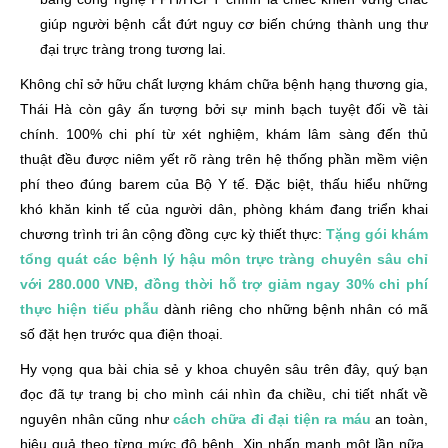
giúp người bệnh cắt đứt nguy cơ biến chứng thành ung thư
đại trực tràng trong tương lai.
Không chỉ sở hữu chất lượng khám chữa bệnh hạng thương gia,
Thái Hà còn gây ấn tượng bởi sự minh bạch tuyệt đối về tài
chính. 100% chi phí từ xét nghiệm, khám lâm sàng đến thủ
thuật đều được niêm yết rõ ràng trên hệ thống phần mềm viện
phí theo đúng barem của Bộ Y tế. Đặc biệt, thấu hiểu những
khó khăn kinh tế của người dân, phòng khám đang triển khai
chương trình tri ân cộng đồng cực kỳ thiết thực:
Tặng gói khám
tổng quát các bệnh lý hậu môn trực tràng chuyên sâu chỉ
với 280.000 VNĐ, đồng thời hỗ trợ giảm ngay 30% chi phí
thực hiện tiểu phẫu
dành riêng cho những bệnh nhân có mã
số đặt hẹn trước qua điện thoại.
Hy vọng qua bài chia sẻ y khoa chuyên sâu trên đây, quý bạn
đọc đã tự trang bị cho mình cái nhìn đa chiều, chi tiết nhất về
nguyên nhân cũng như
cách chữa đi đại tiện ra máu
an toàn,
hiệu quả theo từng mức độ bệnh. Xin nhấn mạnh một lần nữa,